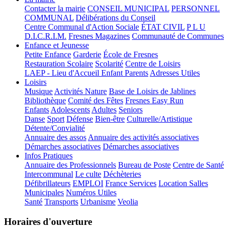
Contacter la mairie
CONSEIL MUNICIPAL
PERSONNEL
COMMUNAL
Délibérations du Conseil
Centre Communal d'Action Sociale
ÉTAT CIVIL
P L U
D.I.C.R.I.M.
Fresnes Magazines
Communauté de Communes
Enfance et Jeunesse
Petite Enfance
Garderie
École de Fresnes
Restauration Scolaire
Scolarité
Centre de Loisirs
LAEP - Lieu d'Accueil Enfant Parents
Adresses Utiles
Loisirs
Musique
Activités Nature
Base de Loisirs de Jablines
Bibliothèque
Comité des Fêtes
Fresnes Easy Run
Enfants
Adolescents
Adultes
Seniors
Danse
Sport
Défense
Bien-être
Culturelle/Artistique
Détente/Convialité
Annuaire des assos
Annuaire des activités associatives
Démarches associatives
Démarches associatives
Infos Pratiques
Annuaire des Professionnels
Bureau de Poste
Centre de Santé
Intercommunal
Le culte
Déchèteries
Défibrillateurs
EMPLOI
France Services
Location Salles
Municipales
Numéros Utiles
Santé
Transports
Urbanisme
Veolia
Horaires d'ouverture