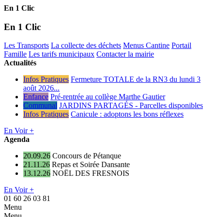
En 1 Clic
En 1 Clic
Les Transports
La collecte des déchets
Menus Cantine
Portail
Famille
Les tarifs municipaux
Contacter la mairie
Actualités
Infos Pratiques
Fermeture TOTALE de la RN3 du lundi 3
août 2026...
Enfance
Pré-rentrée au collège Marthe Gautier
Communal
JARDINS PARTAGÉS - Parcelles disponibles
Infos Pratiques
Canicule : adoptons les bons réflexes
En Voir +
Agenda
20.09.26
Concours de Pétanque
21.11.26
Repas et Soirée Dansante
13.12.26
NOËL DES FRESNOIS
En Voir +
01 60 26 03 81
Menu
Menu