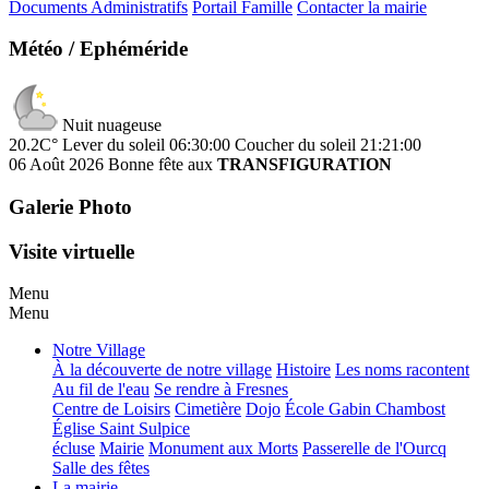
Documents Administratifs
Portail Famille
Contacter la mairie
Météo / Ephéméride
Nuit nuageuse
20.2C°
Lever du soleil 06:30:00
Coucher du soleil 21:21:00
06 Août 2026
Bonne fête aux
TRANSFIGURATION
Galerie Photo
Visite virtuelle
Menu
Menu
Notre Village
À la découverte de notre village
Histoire
Les noms racontent
Au fil de l'eau
Se rendre à Fresnes
Centre de Loisirs
Cimetière
Dojo
École Gabin Chambost
Église Saint Sulpice
écluse
Mairie
Monument aux Morts
Passerelle de l'Ourcq
Salle des fêtes
La mairie