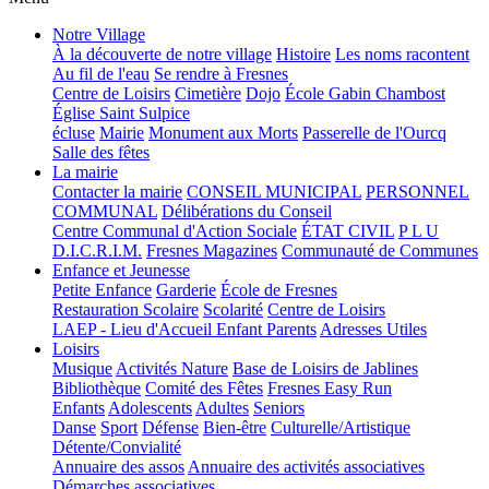
Notre Village
À la découverte de notre village
Histoire
Les noms racontent
Au fil de l'eau
Se rendre à Fresnes
Centre de Loisirs
Cimetière
Dojo
École Gabin Chambost
Église Saint Sulpice
écluse
Mairie
Monument aux Morts
Passerelle de l'Ourcq
Salle des fêtes
La mairie
Contacter la mairie
CONSEIL MUNICIPAL
PERSONNEL
COMMUNAL
Délibérations du Conseil
Centre Communal d'Action Sociale
ÉTAT CIVIL
P L U
D.I.C.R.I.M.
Fresnes Magazines
Communauté de Communes
Enfance et Jeunesse
Petite Enfance
Garderie
École de Fresnes
Restauration Scolaire
Scolarité
Centre de Loisirs
LAEP - Lieu d'Accueil Enfant Parents
Adresses Utiles
Loisirs
Musique
Activités Nature
Base de Loisirs de Jablines
Bibliothèque
Comité des Fêtes
Fresnes Easy Run
Enfants
Adolescents
Adultes
Seniors
Danse
Sport
Défense
Bien-être
Culturelle/Artistique
Détente/Convialité
Annuaire des assos
Annuaire des activités associatives
Démarches associatives