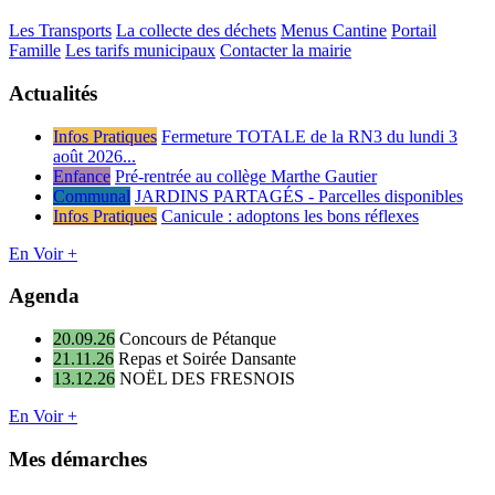
Les Transports
La collecte des déchets
Menus Cantine
Portail
Famille
Les tarifs municipaux
Contacter la mairie
Actualités
Infos Pratiques
Fermeture TOTALE de la RN3 du lundi 3
août 2026...
Enfance
Pré-rentrée au collège Marthe Gautier
Communal
JARDINS PARTAGÉS - Parcelles disponibles
Infos Pratiques
Canicule : adoptons les bons réflexes
En Voir +
Agenda
20.09.26
Concours de Pétanque
21.11.26
Repas et Soirée Dansante
13.12.26
NOËL DES FRESNOIS
En Voir +
Mes démarches