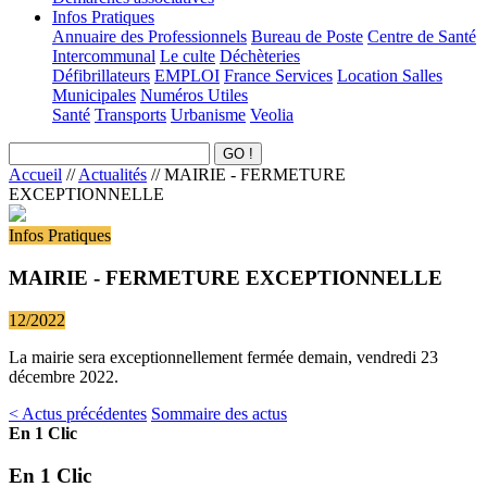
Infos Pratiques
Annuaire des Professionnels
Bureau de Poste
Centre de Santé
Intercommunal
Le culte
Déchèteries
Défibrillateurs
EMPLOI
France Services
Location Salles
Municipales
Numéros Utiles
Santé
Transports
Urbanisme
Veolia
Accueil
//
Actualités
//
MAIRIE - FERMETURE
EXCEPTIONNELLE
Infos Pratiques
MAIRIE - FERMETURE EXCEPTIONNELLE
12/2022
La mairie sera exceptionnellement fermée demain, vendredi 23
décembre 2022.
< Actus précédentes
Sommaire des actus
En 1 Clic
En 1 Clic