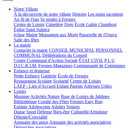
Notre Village
À la découverte de notre village
Histoire
Les noms racontent
Au fil de l'eau
Se rendre à Fresnes
Centre de Loisirs
Cimetière
Dojo
École Gabin Chambost
Église Saint Sulpice
écluse
Mairie
Monument aux Morts
Passerelle de l'Ourcq
Salle des fêtes
La mairie
Contacter la mairie
CONSEIL MUNICIPAL
PERSONNEL
COMMUNAL
Délibérations du Conseil
Centre Communal d'Action Sociale
ÉTAT CIVIL
P L U
D.I.C.R.I.M.
Fresnes Magazines
Communauté de Communes
Enfance et Jeunesse
Petite Enfance
Garderie
École de Fresnes
Restauration Scolaire
Scolarité
Centre de Loisirs
LAEP - Lieu d'Accueil Enfant Parents
Adresses Utiles
Loisirs
Musique
Activités Nature
Base de Loisirs de Jablines
Bibliothèque
Comité des Fêtes
Fresnes Easy Run
Enfants
Adolescents
Adultes
Seniors
Danse
Sport
Défense
Bien-être
Culturelle/Artistique
Détente/Convialité
Annuaire des assos
Annuaire des activités associatives
Démarches associatives