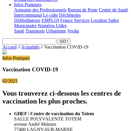
Infos Pratiques
Annuaire des Professionnels
Bureau de Poste
Centre de Santé
Intercommunal
Le culte
Déchèteries
Défibrillateurs
EMPLOI
France Services
Location Salles
Municipales
Numéros Utiles
Santé
Transports
Urbanisme
Veolia
Accueil
//
Actualités
//
Vaccination COVID-19
Infos Pratiques
Vaccination COVID-19
02/2021
Vous trouverez ci-dessous les centres de
vaccination les plus proches.
GHEF / Centre de vaccination du Totem
SALLE POLYVALENTE TOTEM
avenue André Malraux
77400 LAGNY-SUR-MARNE