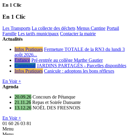
En 1 Clic
En 1 Clic
Les Transports
La collecte des déchets
Menus Cantine
Portail
Famille
Les tarifs municipaux
Contacter la mairie
Actualités
Infos Pratiques
Fermeture TOTALE de la RN3 du lundi 3
août 2026...
Enfance
Pré-rentrée au collège Marthe Gautier
Communal
JARDINS PARTAGÉS - Parcelles disponibles
Infos Pratiques
Canicule : adoptons les bons réflexes
En Voir +
Agenda
20.09.26
Concours de Pétanque
21.11.26
Repas et Soirée Dansante
13.12.26
NOËL DES FRESNOIS
En Voir +
01 60 26 03 81
Menu
Menu