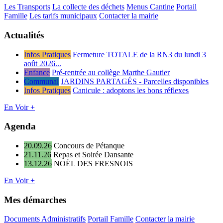
Les Transports
La collecte des déchets
Menus Cantine
Portail
Famille
Les tarifs municipaux
Contacter la mairie
Actualités
Infos Pratiques
Fermeture TOTALE de la RN3 du lundi 3
août 2026...
Enfance
Pré-rentrée au collège Marthe Gautier
Communal
JARDINS PARTAGÉS - Parcelles disponibles
Infos Pratiques
Canicule : adoptons les bons réflexes
En Voir +
Agenda
20.09.26
Concours de Pétanque
21.11.26
Repas et Soirée Dansante
13.12.26
NOËL DES FRESNOIS
En Voir +
Mes démarches
Documents Administratifs
Portail Famille
Contacter la mairie