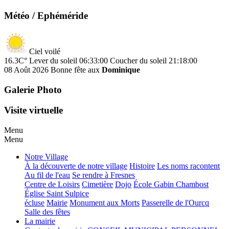
Météo / Ephéméride
Ciel voilé
16.3C°
Lever du soleil 06:33:00
Coucher du soleil 21:18:00
08 Août 2026
Bonne fête aux
Dominique
Galerie Photo
Visite virtuelle
Menu
Menu
Notre Village
À la découverte de notre village
Histoire
Les noms racontent
Au fil de l'eau
Se rendre à Fresnes
Centre de Loisirs
Cimetière
Dojo
École Gabin Chambost
Église Saint Sulpice
écluse
Mairie
Monument aux Morts
Passerelle de l'Ourcq
Salle des fêtes
La mairie