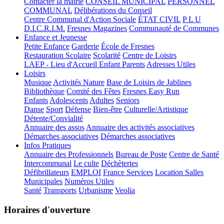
Contacter la mairie
CONSEIL MUNICIPAL
PERSONNEL
COMMUNAL
Délibérations du Conseil
Centre Communal d'Action Sociale
ÉTAT CIVIL
P L U
D.I.C.R.I.M.
Fresnes Magazines
Communauté de Communes
Enfance et Jeunesse
Petite Enfance
Garderie
École de Fresnes
Restauration Scolaire
Scolarité
Centre de Loisirs
LAEP - Lieu d'Accueil Enfant Parents
Adresses Utiles
Loisirs
Musique
Activités Nature
Base de Loisirs de Jablines
Bibliothèque
Comité des Fêtes
Fresnes Easy Run
Enfants
Adolescents
Adultes
Seniors
Danse
Sport
Défense
Bien-être
Culturelle/Artistique
Détente/Convialité
Annuaire des assos
Annuaire des activités associatives
Démarches associatives
Démarches associatives
Infos Pratiques
Annuaire des Professionnels
Bureau de Poste
Centre de Santé
Intercommunal
Le culte
Déchèteries
Défibrillateurs
EMPLOI
France Services
Location Salles
Municipales
Numéros Utiles
Santé
Transports
Urbanisme
Veolia
Horaires d'ouverture