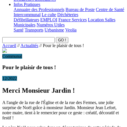
Infos Pratiques
Annuaire des Professionnels
Bureau de Poste
Centre de Santé
Intercommunal
Le culte
Déchèteries
Défibrillateurs
EMPLOI
France Services
Location Salles
Municipales
Numéros Utiles
Santé
Transports
Urbanisme
Veolia
Accueil
//
Actualités
//
Pour le plaisir de tous !
Communal
Pour le plaisir de tous !
12/2022
Merci Monsieur Jardin !
A l'angle de la rue de l'Église et de la rue des Fermes, une jolie
surprise de Noël grâce à monsieur Jardin. Monsieur Jean Lefort,
notre maire, tient à le remercier pour ce geste : créatif, décoratif et
festif !