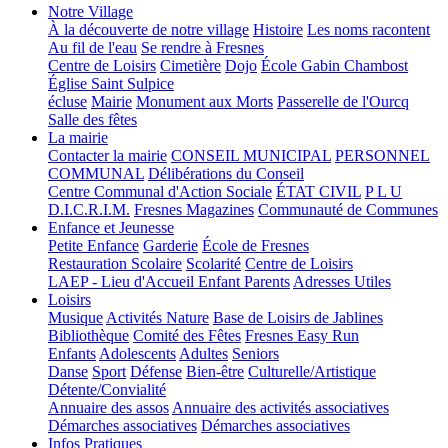
Notre Village
À la découverte de notre village
Histoire
Les noms racontent
Au fil de l'eau
Se rendre à Fresnes
Centre de Loisirs
Cimetière
Dojo
École Gabin Chambost
Église Saint Sulpice
écluse
Mairie
Monument aux Morts
Passerelle de l'Ourcq
Salle des fêtes
La mairie
Contacter la mairie
CONSEIL MUNICIPAL
PERSONNEL
COMMUNAL
Délibérations du Conseil
Centre Communal d'Action Sociale
ÉTAT CIVIL
P L U
D.I.C.R.I.M.
Fresnes Magazines
Communauté de Communes
Enfance et Jeunesse
Petite Enfance
Garderie
École de Fresnes
Restauration Scolaire
Scolarité
Centre de Loisirs
LAEP - Lieu d'Accueil Enfant Parents
Adresses Utiles
Loisirs
Musique
Activités Nature
Base de Loisirs de Jablines
Bibliothèque
Comité des Fêtes
Fresnes Easy Run
Enfants
Adolescents
Adultes
Seniors
Danse
Sport
Défense
Bien-être
Culturelle/Artistique
Détente/Convialité
Annuaire des assos
Annuaire des activités associatives
Démarches associatives
Démarches associatives
Infos Pratiques