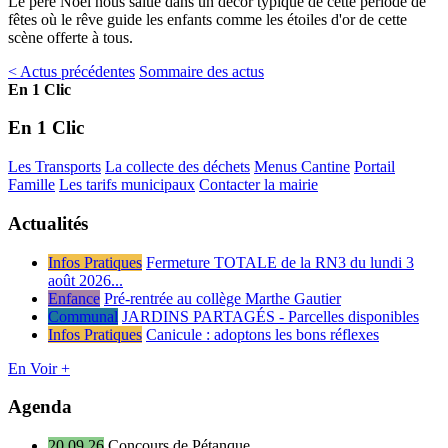
Le père Noël nous salue dans un décor typique de cette période de
fêtes où le rêve guide les enfants comme les étoiles d'or de cette
scène offerte à tous.
< Actus précédentes
Sommaire des actus
En 1 Clic
En 1 Clic
Les Transports
La collecte des déchets
Menus Cantine
Portail
Famille
Les tarifs municipaux
Contacter la mairie
Actualités
Infos Pratiques
Fermeture TOTALE de la RN3 du lundi 3
août 2026...
Enfance
Pré-rentrée au collège Marthe Gautier
Communal
JARDINS PARTAGÉS - Parcelles disponibles
Infos Pratiques
Canicule : adoptons les bons réflexes
En Voir +
Agenda
20.09.26
Concours de Pétanque