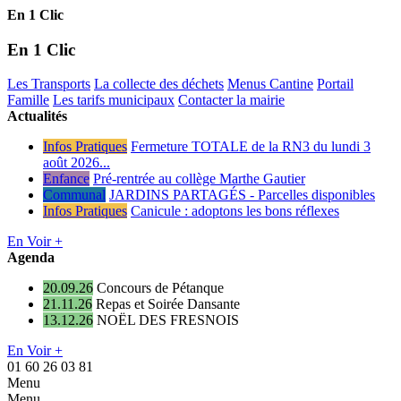
En 1 Clic
En 1 Clic
Les Transports
La collecte des déchets
Menus Cantine
Portail
Famille
Les tarifs municipaux
Contacter la mairie
Actualités
Infos Pratiques
Fermeture TOTALE de la RN3 du lundi 3
août 2026...
Enfance
Pré-rentrée au collège Marthe Gautier
Communal
JARDINS PARTAGÉS - Parcelles disponibles
Infos Pratiques
Canicule : adoptons les bons réflexes
En Voir +
Agenda
20.09.26
Concours de Pétanque
21.11.26
Repas et Soirée Dansante
13.12.26
NOËL DES FRESNOIS
En Voir +
01 60 26 03 81
Menu
Menu