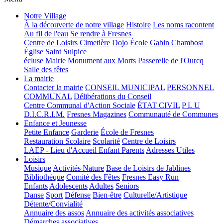
Notre Village
À la découverte de notre village
Histoire
Les noms racontent
Au fil de l'eau
Se rendre à Fresnes
Centre de Loisirs
Cimetière
Dojo
École Gabin Chambost
Église Saint Sulpice
écluse
Mairie
Monument aux Morts
Passerelle de l'Ourcq
Salle des fêtes
La mairie
Contacter la mairie
CONSEIL MUNICIPAL
PERSONNEL
COMMUNAL
Délibérations du Conseil
Centre Communal d'Action Sociale
ÉTAT CIVIL
P L U
D.I.C.R.I.M.
Fresnes Magazines
Communauté de Communes
Enfance et Jeunesse
Petite Enfance
Garderie
École de Fresnes
Restauration Scolaire
Scolarité
Centre de Loisirs
LAEP - Lieu d'Accueil Enfant Parents
Adresses Utiles
Loisirs
Musique
Activités Nature
Base de Loisirs de Jablines
Bibliothèque
Comité des Fêtes
Fresnes Easy Run
Enfants
Adolescents
Adultes
Seniors
Danse
Sport
Défense
Bien-être
Culturelle/Artistique
Détente/Convialité
Annuaire des assos
Annuaire des activités associatives
Démarches associatives