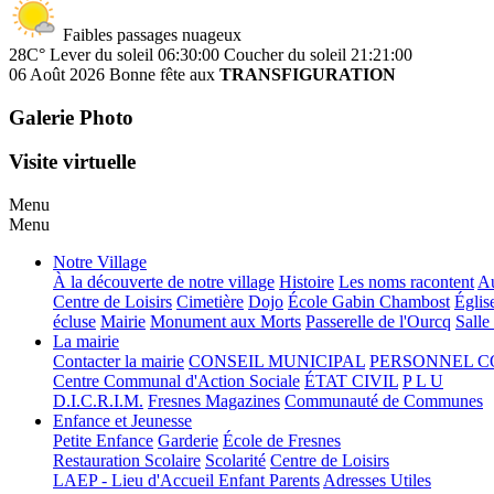
Faibles passages nuageux
28C°
Lever du soleil 06:30:00
Coucher du soleil 21:21:00
06 Août 2026
Bonne fête aux
TRANSFIGURATION
Galerie Photo
Visite virtuelle
Menu
Menu
Notre Village
À la découverte de notre village
Histoire
Les noms racontent
Au
Centre de Loisirs
Cimetière
Dojo
École Gabin Chambost
Églis
écluse
Mairie
Monument aux Morts
Passerelle de l'Ourcq
Salle
La mairie
Contacter la mairie
CONSEIL MUNICIPAL
PERSONNEL 
Centre Communal d'Action Sociale
ÉTAT CIVIL
P L U
D.I.C.R.I.M.
Fresnes Magazines
Communauté de Communes
Enfance et Jeunesse
Petite Enfance
Garderie
École de Fresnes
Restauration Scolaire
Scolarité
Centre de Loisirs
LAEP - Lieu d'Accueil Enfant Parents
Adresses Utiles