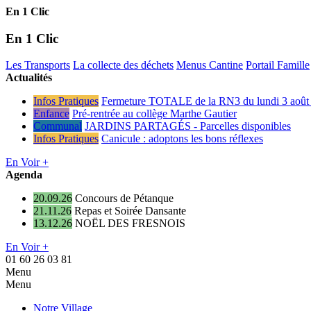
En 1 Clic
En 1 Clic
Les Transports
La collecte des déchets
Menus Cantine
Portail Famille
Actualités
Infos Pratiques
Fermeture TOTALE de la RN3 du lundi 3 août 
Enfance
Pré-rentrée au collège Marthe Gautier
Communal
JARDINS PARTAGÉS - Parcelles disponibles
Infos Pratiques
Canicule : adoptons les bons réflexes
En Voir +
Agenda
20.09.26
Concours de Pétanque
21.11.26
Repas et Soirée Dansante
13.12.26
NOËL DES FRESNOIS
En Voir +
01 60 26 03 81
Menu
Menu
Notre Village