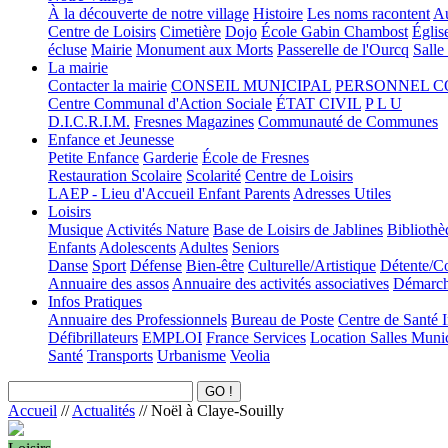
À la découverte de notre village
Histoire
Les noms racontent
Au
Centre de Loisirs
Cimetière
Dojo
École Gabin Chambost
Églis
écluse
Mairie
Monument aux Morts
Passerelle de l'Ourcq
Salle
La mairie
Contacter la mairie
CONSEIL MUNICIPAL
PERSONNEL 
Centre Communal d'Action Sociale
ÉTAT CIVIL
P L U
D.I.C.R.I.M.
Fresnes Magazines
Communauté de Communes
Enfance et Jeunesse
Petite Enfance
Garderie
École de Fresnes
Restauration Scolaire
Scolarité
Centre de Loisirs
LAEP - Lieu d'Accueil Enfant Parents
Adresses Utiles
Loisirs
Musique
Activités Nature
Base de Loisirs de Jablines
Bibliothè
Enfants
Adolescents
Adultes
Seniors
Danse
Sport
Défense
Bien-être
Culturelle/Artistique
Détente/Co
Annuaire des assos
Annuaire des activités associatives
Démarche
Infos Pratiques
Annuaire des Professionnels
Bureau de Poste
Centre de Santé 
Défibrillateurs
EMPLOI
France Services
Location Salles Muni
Santé
Transports
Urbanisme
Veolia
Accueil
//
Actualités
//
Noël à Claye-Souilly