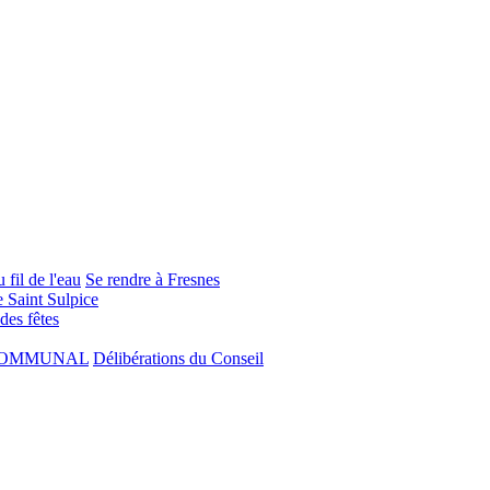
 fil de l'eau
Se rendre à Fresnes
e Saint Sulpice
 des fêtes
COMMUNAL
Délibérations du Conseil