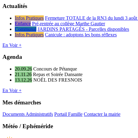
Actualités
Infos Pratiques
Fermeture TOTALE de la RN3 du lundi 3 août 
Enfance
Pré-rentrée au collège Marthe Gautier
Communal
JARDINS PARTAGÉS - Parcelles disponibles
Infos Pratiques
Canicule : adoptons les bons réflexes
En Voir +
Agenda
20.09.26
Concours de Pétanque
21.11.26
Repas et Soirée Dansante
13.12.26
NOËL DES FRESNOIS
En Voir +
Mes démarches
Documents Administratifs
Portail Famille
Contacter la mairie
Météo / Ephéméride