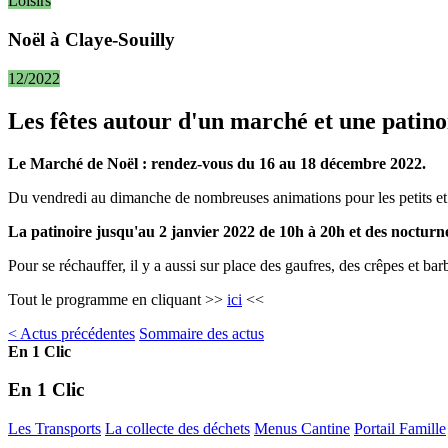
Loisirs
Noël à Claye-Souilly
12/2022
Les fêtes autour d'un marché et une patinoi
Le Marché de Noël : rendez-vous du 16 au 18 décembre 2022.
Du vendredi au dimanche de nombreuses animations pour les petits et g
La patinoire jusqu'au 2 janvier 2022 de 10h à 20h et des nocturn
Pour se réchauffer, il y a aussi sur place des gaufres, des crêpes et bar
Tout le programme en cliquant >>
ici
<<
< Actus précédentes
Sommaire des actus
En 1 Clic
En 1 Clic
Les Transports
La collecte des déchets
Menus Cantine
Portail Famille