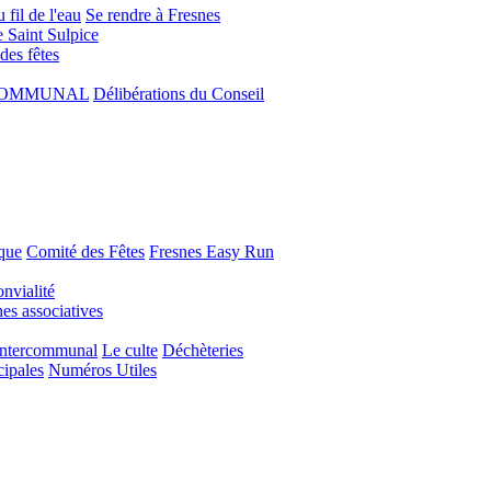
 fil de l'eau
Se rendre à Fresnes
e Saint Sulpice
 des fêtes
COMMUNAL
Délibérations du Conseil
que
Comité des Fêtes
Fresnes Easy Run
nvialité
s associatives
Intercommunal
Le culte
Déchèteries
cipales
Numéros Utiles