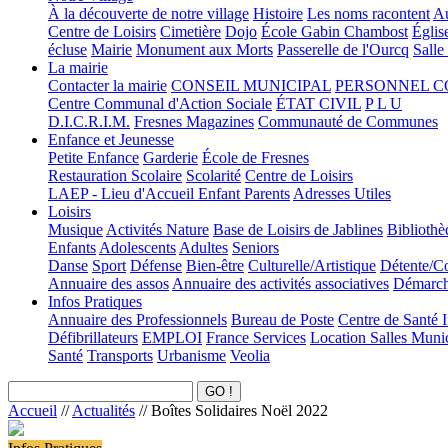
À la découverte de notre village
Histoire
Les noms racontent
Au
Centre de Loisirs
Cimetière
Dojo
École Gabin Chambost
Églis
écluse
Mairie
Monument aux Morts
Passerelle de l'Ourcq
Salle
La mairie
Contacter la mairie
CONSEIL MUNICIPAL
PERSONNEL 
Centre Communal d'Action Sociale
ÉTAT CIVIL
P L U
D.I.C.R.I.M.
Fresnes Magazines
Communauté de Communes
Enfance et Jeunesse
Petite Enfance
Garderie
École de Fresnes
Restauration Scolaire
Scolarité
Centre de Loisirs
LAEP - Lieu d'Accueil Enfant Parents
Adresses Utiles
Loisirs
Musique
Activités Nature
Base de Loisirs de Jablines
Bibliothè
Enfants
Adolescents
Adultes
Seniors
Danse
Sport
Défense
Bien-être
Culturelle/Artistique
Détente/Co
Annuaire des assos
Annuaire des activités associatives
Démarche
Infos Pratiques
Annuaire des Professionnels
Bureau de Poste
Centre de Santé 
Défibrillateurs
EMPLOI
France Services
Location Salles Muni
Santé
Transports
Urbanisme
Veolia
Accueil
//
Actualités
//
Boîtes Solidaires Noël 2022