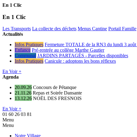
En 1 Clic
En 1 Clic
Les Transports
La collecte des déchets
Menus Cantine
Portail Famille
Actualités
Infos Pratiques
Fermeture TOTALE de la RN3 du lundi 3 août 
Enfance
Pré-rentrée au collège Marthe Gautier
Communal
JARDINS PARTAGÉS - Parcelles disponibles
Infos Pratiques
Canicule : adoptons les bons réflexes
En Voir +
Agenda
20.09.26
Concours de Pétanque
21.11.26
Repas et Soirée Dansante
13.12.26
NOËL DES FRESNOIS
En Voir +
01 60 26 03 81
Menu
Menu
Notre Village