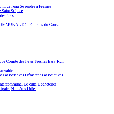
 fil de l'eau
Se rendre à Fresnes
e Saint Sulpice
 des fêtes
COMMUNAL
Délibérations du Conseil
que
Comité des Fêtes
Fresnes Easy Run
nvialité
s associatives
Démarches associatives
Intercommunal
Le culte
Déchèteries
cipales
Numéros Utiles