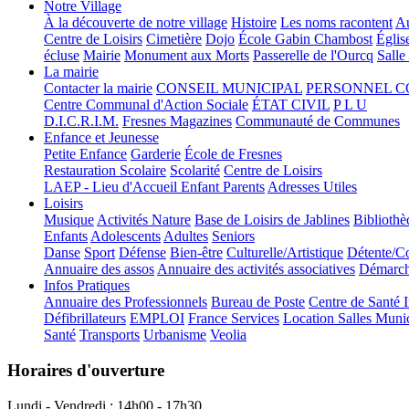
Notre Village
À la découverte de notre village
Histoire
Les noms racontent
Au
Centre de Loisirs
Cimetière
Dojo
École Gabin Chambost
Églis
écluse
Mairie
Monument aux Morts
Passerelle de l'Ourcq
Salle
La mairie
Contacter la mairie
CONSEIL MUNICIPAL
PERSONNEL 
Centre Communal d'Action Sociale
ÉTAT CIVIL
P L U
D.I.C.R.I.M.
Fresnes Magazines
Communauté de Communes
Enfance et Jeunesse
Petite Enfance
Garderie
École de Fresnes
Restauration Scolaire
Scolarité
Centre de Loisirs
LAEP - Lieu d'Accueil Enfant Parents
Adresses Utiles
Loisirs
Musique
Activités Nature
Base de Loisirs de Jablines
Bibliothè
Enfants
Adolescents
Adultes
Seniors
Danse
Sport
Défense
Bien-être
Culturelle/Artistique
Détente/Co
Annuaire des assos
Annuaire des activités associatives
Démarche
Infos Pratiques
Annuaire des Professionnels
Bureau de Poste
Centre de Santé 
Défibrillateurs
EMPLOI
France Services
Location Salles Muni
Santé
Transports
Urbanisme
Veolia
Horaires d'ouverture
Lundi - Vendredi : 14h00 - 17h30