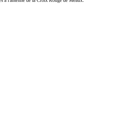
ées à l'antenne de la Croix Rouge de Meaux.