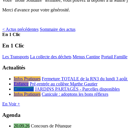
Votre "Boîte Solidaire" terminée, vous pouvez la déposer à la Mairie 
Merci d'avance pour votre générosité.
< Actus précédentes
Sommaire des actus
En 1 Clic
En 1 Clic
Les Transports
La collecte des déchets
Menus Cantine
Portail Famille
Actualités
Infos Pratiques
Fermeture TOTALE de la RN3 du lundi 3 août 
Enfance
Pré-rentrée au collège Marthe Gautier
Communal
JARDINS PARTAGÉS - Parcelles disponibles
Infos Pratiques
Canicule : adoptons les bons réflexes
En Voir +
Agenda
20.09.26
Concours de Pétanque