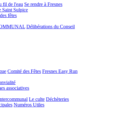
 fil de l'eau
Se rendre à Fresnes
e Saint Sulpice
 des fêtes
COMMUNAL
Délibérations du Conseil
que
Comité des Fêtes
Fresnes Easy Run
nvialité
s associatives
Intercommunal
Le culte
Déchèteries
cipales
Numéros Utiles