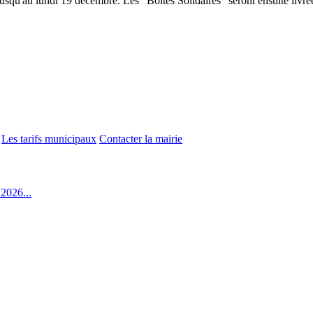
jusqu'au lundi 19 décembre. Les "Boîtes Solidaires" seront ensuite livr
Les tarifs municipaux
Contacter la mairie
2026...