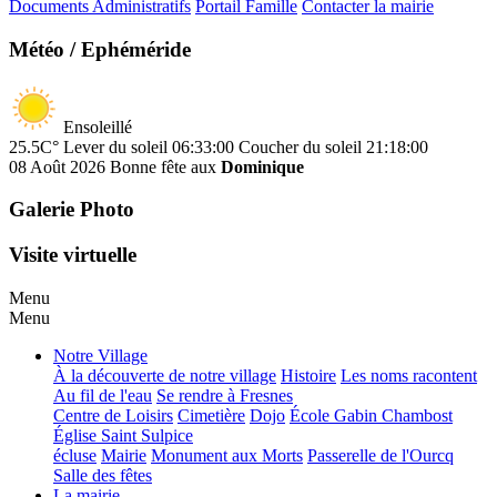
Documents Administratifs
Portail Famille
Contacter la mairie
Météo / Ephéméride
Ensoleillé
25.5C°
Lever du soleil 06:33:00
Coucher du soleil 21:18:00
08 Août 2026
Bonne fête aux
Dominique
Galerie Photo
Visite virtuelle
Menu
Menu
Notre Village
À la découverte de notre village
Histoire
Les noms racontent
Au fil de l'eau
Se rendre à Fresnes
Centre de Loisirs
Cimetière
Dojo
École Gabin Chambost
Église Saint Sulpice
écluse
Mairie
Monument aux Morts
Passerelle de l'Ourcq
Salle des fêtes
La mairie