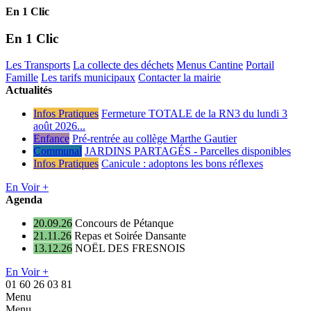
En 1 Clic
En 1 Clic
Les Transports
La collecte des déchets
Menus Cantine
Portail
Famille
Les tarifs municipaux
Contacter la mairie
Actualités
Infos Pratiques
Fermeture TOTALE de la RN3 du lundi 3
août 2026...
Enfance
Pré-rentrée au collège Marthe Gautier
Communal
JARDINS PARTAGÉS - Parcelles disponibles
Infos Pratiques
Canicule : adoptons les bons réflexes
En Voir +
Agenda
20.09.26
Concours de Pétanque
21.11.26
Repas et Soirée Dansante
13.12.26
NOËL DES FRESNOIS
En Voir +
01 60 26 03 81
Menu
Menu