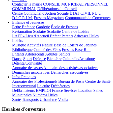
Contacter la mairie
CONSEIL MUNICIPAL
PERSONNEL
COMMUNAL
Délibérations du Conseil
Centre Communal d'Action Sociale
ÉTAT CIVIL
P L U
D.I.C.R.I.M.
Fresnes Magazines
Communauté de Communes
Enfance et Jeunesse
Petite Enfance
Garderie
École de Fresnes
Restauration Scolaire
Scolarité
Centre de Loisirs
LAEP - Lieu d'Accueil Enfant Parents
Adresses Utiles
Loisirs
Musique
Activités Nature
Base de Loisirs de Jablines
Bibliothèque
Comité des Fêtes
Fresnes Easy Run
Enfants
Adolescents
Adultes
Seniors
Danse
Sport
Défense
Bien-être
Culturelle/Artistique
Détente/Convialité
Annuaire des assos
Annuaire des activités associatives
Démarches associatives
Démarches associatives
Infos Pratiques
Annuaire des Professionnels
Bureau de Poste
Centre de Santé
Intercommunal
Le culte
Déchèteries
Défibrillateurs
EMPLOI
France Services
Location Salles
Municipales
Numéros Utiles
Santé
Transports
Urbanisme
Veolia
Horaires d'ouverture