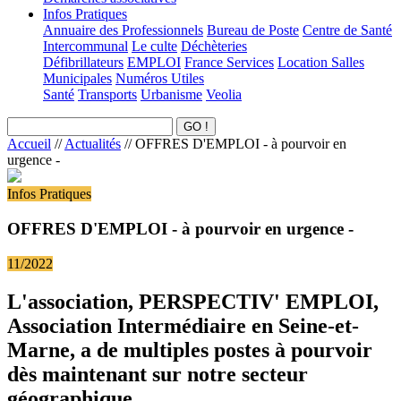
Infos Pratiques
Annuaire des Professionnels
Bureau de Poste
Centre de Santé
Intercommunal
Le culte
Déchèteries
Défibrillateurs
EMPLOI
France Services
Location Salles
Municipales
Numéros Utiles
Santé
Transports
Urbanisme
Veolia
Accueil
//
Actualités
//
OFFRES D'EMPLOI - à pourvoir en
urgence -
Infos Pratiques
OFFRES D'EMPLOI - à pourvoir en urgence -
11/2022
L'association, PERSPECTIV' EMPLOI,
Association Intermédiaire en Seine-et-
Marne, a de multiples postes à pourvoir
dès maintenant sur notre secteur
géographique.