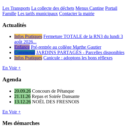
Les Transports
La collecte des déchets
Menus Cantine
Portail
Famille
Les tarifs municipaux
Contacter la mairie
Actualités
Infos Pratiques
Fermeture TOTALE de la RN3 du lundi 3
août 2026...
Enfance
Pré-rentrée au collège Marthe Gautier
Communal
JARDINS PARTAGÉS - Parcelles disponibles
Infos Pratiques
Canicule : adoptons les bons réflexes
En Voir +
Agenda
20.09.26
Concours de Pétanque
21.11.26
Repas et Soirée Dansante
13.12.26
NOËL DES FRESNOIS
En Voir +
Mes démarches