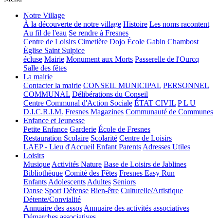
Notre Village
À la découverte de notre village
Histoire
Les noms racontent
Au fil de l'eau
Se rendre à Fresnes
Centre de Loisirs
Cimetière
Dojo
École Gabin Chambost
Église Saint Sulpice
écluse
Mairie
Monument aux Morts
Passerelle de l'Ourcq
Salle des fêtes
La mairie
Contacter la mairie
CONSEIL MUNICIPAL
PERSONNEL
COMMUNAL
Délibérations du Conseil
Centre Communal d'Action Sociale
ÉTAT CIVIL
P L U
D.I.C.R.I.M.
Fresnes Magazines
Communauté de Communes
Enfance et Jeunesse
Petite Enfance
Garderie
École de Fresnes
Restauration Scolaire
Scolarité
Centre de Loisirs
LAEP - Lieu d'Accueil Enfant Parents
Adresses Utiles
Loisirs
Musique
Activités Nature
Base de Loisirs de Jablines
Bibliothèque
Comité des Fêtes
Fresnes Easy Run
Enfants
Adolescents
Adultes
Seniors
Danse
Sport
Défense
Bien-être
Culturelle/Artistique
Détente/Convialité
Annuaire des assos
Annuaire des activités associatives
Démarches associatives