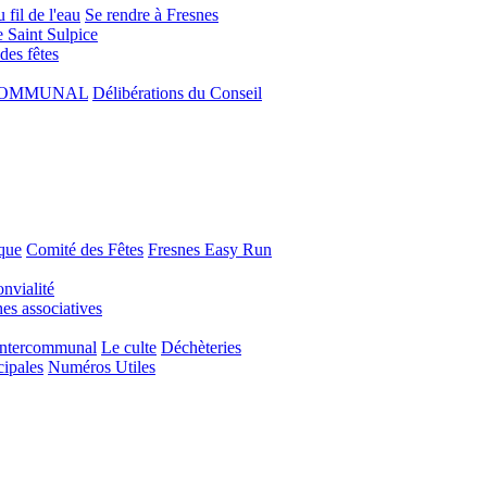
 fil de l'eau
Se rendre à Fresnes
e Saint Sulpice
 des fêtes
COMMUNAL
Délibérations du Conseil
que
Comité des Fêtes
Fresnes Easy Run
nvialité
s associatives
Intercommunal
Le culte
Déchèteries
cipales
Numéros Utiles