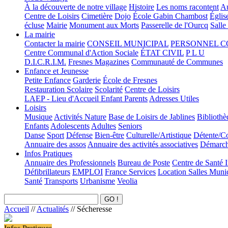
À la découverte de notre village
Histoire
Les noms racontent
Au
Centre de Loisirs
Cimetière
Dojo
École Gabin Chambost
Églis
écluse
Mairie
Monument aux Morts
Passerelle de l'Ourcq
Salle
La mairie
Contacter la mairie
CONSEIL MUNICIPAL
PERSONNEL 
Centre Communal d'Action Sociale
ÉTAT CIVIL
P L U
D.I.C.R.I.M.
Fresnes Magazines
Communauté de Communes
Enfance et Jeunesse
Petite Enfance
Garderie
École de Fresnes
Restauration Scolaire
Scolarité
Centre de Loisirs
LAEP - Lieu d'Accueil Enfant Parents
Adresses Utiles
Loisirs
Musique
Activités Nature
Base de Loisirs de Jablines
Bibliothè
Enfants
Adolescents
Adultes
Seniors
Danse
Sport
Défense
Bien-être
Culturelle/Artistique
Détente/Co
Annuaire des assos
Annuaire des activités associatives
Démarche
Infos Pratiques
Annuaire des Professionnels
Bureau de Poste
Centre de Santé 
Défibrillateurs
EMPLOI
France Services
Location Salles Muni
Santé
Transports
Urbanisme
Veolia
Accueil
//
Actualités
//
Sécheresse