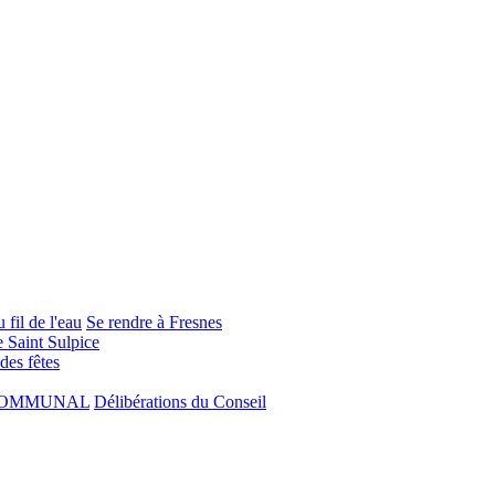
 fil de l'eau
Se rendre à Fresnes
e Saint Sulpice
 des fêtes
COMMUNAL
Délibérations du Conseil