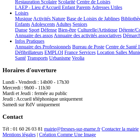
Restauration Scolaire
Scolarité
Centre de Loisirs
LAEP - Lieu d'Accueil Enfant Parents
Adresses Utiles
Loisirs
Musique
Activités Nature
Base de Loisirs de Jablines
Bibliothè
Enfants
Adolescents
Adultes
Seniors
Danse
Sport
Défense
Bien-être
Culturelle/Artistique
Détente/Co
Annuaire des assos
Annuaire des activités associatives
Démarche
Infos Pratiques
Annuaire des Professionnels
Bureau de Poste
Centre de Santé 
Défibrillateurs
EMPLOI
France Services
Location Salles Muni
Santé
Transports
Urbanisme
Veolia
Horaires d'ouverture
Lundi - Vendredi : 14h00 - 17h30
Mercredi : 9h00 - 11h30
Mardi et Jeudi : fermée au public
Jeudi : Accueil téléphonique uniquement
Samedi sur RdV uniquement
Contact
Tél :
01 60 26 03 81
mairie@fresnes-sur-marne.fr
Contacter la mairie
Mentions légales
|
Création Comme Une Image