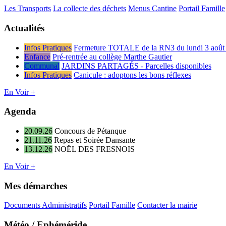
Les Transports
La collecte des déchets
Menus Cantine
Portail Famille
Actualités
Infos Pratiques
Fermeture TOTALE de la RN3 du lundi 3 août 
Enfance
Pré-rentrée au collège Marthe Gautier
Communal
JARDINS PARTAGÉS - Parcelles disponibles
Infos Pratiques
Canicule : adoptons les bons réflexes
En Voir +
Agenda
20.09.26
Concours de Pétanque
21.11.26
Repas et Soirée Dansante
13.12.26
NOËL DES FRESNOIS
En Voir +
Mes démarches
Documents Administratifs
Portail Famille
Contacter la mairie
Météo / Ephéméride