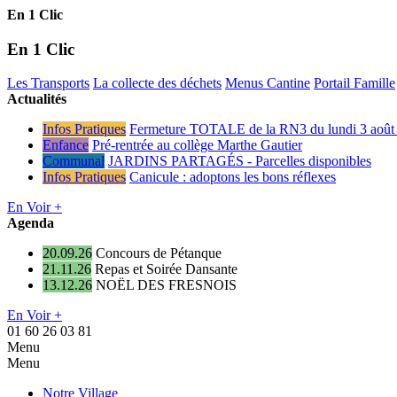
En 1 Clic
En 1 Clic
Les Transports
La collecte des déchets
Menus Cantine
Portail Famille
Actualités
Infos Pratiques
Fermeture TOTALE de la RN3 du lundi 3 août 
Enfance
Pré-rentrée au collège Marthe Gautier
Communal
JARDINS PARTAGÉS - Parcelles disponibles
Infos Pratiques
Canicule : adoptons les bons réflexes
En Voir +
Agenda
20.09.26
Concours de Pétanque
21.11.26
Repas et Soirée Dansante
13.12.26
NOËL DES FRESNOIS
En Voir +
01 60 26 03 81
Menu
Menu
Notre Village