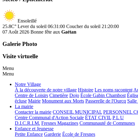
Ensoleillé
25.8C°
Lever du soleil 06:31:00
Coucher du soleil 21:20:00
07 Août 2026
Bonne fête aux
Gaétan
Galerie Photo
Visite virtuelle
Menu
Menu
Notre Village
À la découverte de notre village
Histoire
Les noms racontent
Au
Centre de Loisirs
Cimetière
Dojo
École Gabin Chambost
Églis
écluse
Mairie
Monument aux Morts
Passerelle de l'Ourcq
Salle
La mairie
Contacter la mairie
CONSEIL MUNICIPAL
PERSONNEL 
Centre Communal d'Action Sociale
ÉTAT CIVIL
P L U
D.I.C.R.I.M.
Fresnes Magazines
Communauté de Communes
Enfance et Jeunesse
Petite Enfance
Garderie
École de Fresnes