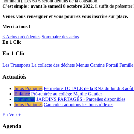
nominatif). Les 60 € seront déduits de la cotisation.
C’est simple : avant le samedi 8 octobre 2022
, il suffit de présenter
Venez-vous renseigner et vous pourrez vous inscrire sur place.
Merci à tous !
< Actus précédentes
Sommaire des actus
En 1 Clic
En 1 Clic
Les Transports
La collecte des déchets
Menus Cantine
Portail Famille
Actualités
Infos Pratiques
Fermeture TOTALE de la RN3 du lundi 3 août 
Enfance
Pré-rentrée au collège Marthe Gautier
Communal
JARDINS PARTAGÉS - Parcelles disponibles
Infos Pratiques
Canicule : adoptons les bons réflexes
En Voir +
Agenda