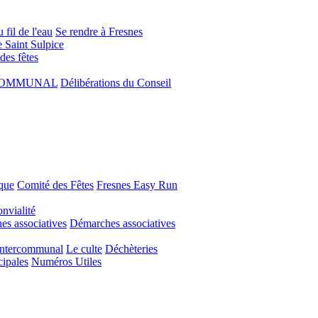
 fil de l'eau
Se rendre à Fresnes
e Saint Sulpice
 des fêtes
COMMUNAL
Délibérations du Conseil
que
Comité des Fêtes
Fresnes Easy Run
nvialité
s associatives
Démarches associatives
Intercommunal
Le culte
Déchèteries
cipales
Numéros Utiles