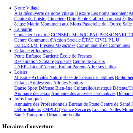
Notre Village
À la découverte de notre village
Histoire
Les noms racontent
Au
Centre de Loisirs
Cimetière
Dojo
École Gabin Chambost
Églis
écluse
Mairie
Monument aux Morts
Passerelle de l'Ourcq
Salle
La mairie
Contacter la mairie
CONSEIL MUNICIPAL
PERSONNEL 
Centre Communal d'Action Sociale
ÉTAT CIVIL
P L U
D.I.C.R.I.M.
Fresnes Magazines
Communauté de Communes
Enfance et Jeunesse
Petite Enfance
Garderie
École de Fresnes
Restauration Scolaire
Scolarité
Centre de Loisirs
LAEP - Lieu d'Accueil Enfant Parents
Adresses Utiles
Loisirs
Musique
Activités Nature
Base de Loisirs de Jablines
Bibliothè
Enfants
Adolescents
Adultes
Seniors
Danse
Sport
Défense
Bien-être
Culturelle/Artistique
Détente/Co
Annuaire des assos
Annuaire des activités associatives
Démarche
Infos Pratiques
Annuaire des Professionnels
Bureau de Poste
Centre de Santé 
Défibrillateurs
EMPLOI
France Services
Location Salles Muni
Santé
Transports
Urbanisme
Veolia
Horaires d'ouverture