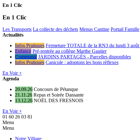
En 1 Clic
En 1 Clic
Les Transports
La collecte des déchets
Menus Cantine
Portail Famille
Actualités
Infos Pratiques
Fermeture TOTALE de la RN3 du lundi 3 août 
Enfance
Pré-rentrée au collège Marthe Gautier
Communal
JARDINS PARTAGÉS - Parcelles disponibles
Infos Pratiques
Canicule : adoptons les bons réflexes
En Voir +
Agenda
20.09.26
Concours de Pétanque
21.11.26
Repas et Soirée Dansante
13.12.26
NOËL DES FRESNOIS
En Voir +
01 60 26 03 81
Menu
Menu
Notre Village