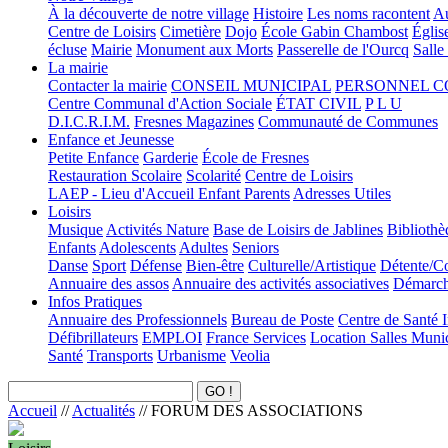
À la découverte de notre village
Histoire
Les noms racontent
Au
Centre de Loisirs
Cimetière
Dojo
École Gabin Chambost
Églis
écluse
Mairie
Monument aux Morts
Passerelle de l'Ourcq
Salle
La mairie
Contacter la mairie
CONSEIL MUNICIPAL
PERSONNEL 
Centre Communal d'Action Sociale
ÉTAT CIVIL
P L U
D.I.C.R.I.M.
Fresnes Magazines
Communauté de Communes
Enfance et Jeunesse
Petite Enfance
Garderie
École de Fresnes
Restauration Scolaire
Scolarité
Centre de Loisirs
LAEP - Lieu d'Accueil Enfant Parents
Adresses Utiles
Loisirs
Musique
Activités Nature
Base de Loisirs de Jablines
Bibliothè
Enfants
Adolescents
Adultes
Seniors
Danse
Sport
Défense
Bien-être
Culturelle/Artistique
Détente/Co
Annuaire des assos
Annuaire des activités associatives
Démarche
Infos Pratiques
Annuaire des Professionnels
Bureau de Poste
Centre de Santé 
Défibrillateurs
EMPLOI
France Services
Location Salles Muni
Santé
Transports
Urbanisme
Veolia
Accueil
//
Actualités
//
FORUM DES ASSOCIATIONS