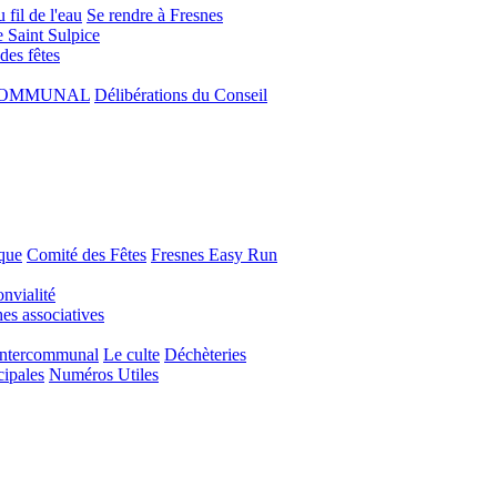
 fil de l'eau
Se rendre à Fresnes
e Saint Sulpice
 des fêtes
COMMUNAL
Délibérations du Conseil
que
Comité des Fêtes
Fresnes Easy Run
nvialité
s associatives
Intercommunal
Le culte
Déchèteries
cipales
Numéros Utiles