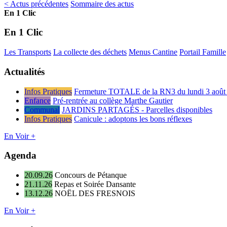
< Actus précédentes
Sommaire des actus
En 1 Clic
En 1 Clic
Les Transports
La collecte des déchets
Menus Cantine
Portail Famille
Actualités
Infos Pratiques
Fermeture TOTALE de la RN3 du lundi 3 août 
Enfance
Pré-rentrée au collège Marthe Gautier
Communal
JARDINS PARTAGÉS - Parcelles disponibles
Infos Pratiques
Canicule : adoptons les bons réflexes
En Voir +
Agenda
20.09.26
Concours de Pétanque
21.11.26
Repas et Soirée Dansante
13.12.26
NOËL DES FRESNOIS
En Voir +