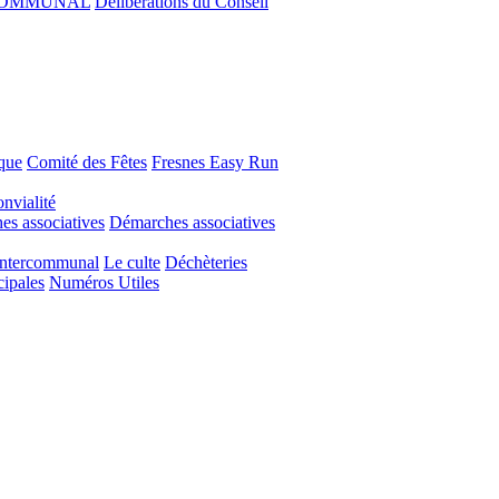
COMMUNAL
Délibérations du Conseil
que
Comité des Fêtes
Fresnes Easy Run
nvialité
s associatives
Démarches associatives
Intercommunal
Le culte
Déchèteries
cipales
Numéros Utiles