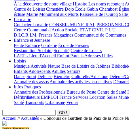
À la découverte de notre village
Histoire
Les noms racontent
Au
Centre de Loisirs
Cimetière
Dojo
École Gabin Chambost
Églis
écluse
Mairie
Monument aux Morts
Passerelle de l'Ourcq
Salle
La mairie
Contacter la mairie
CONSEIL MUNICIPAL
PERSONNEL 
Centre Communal d'Action Sociale
ÉTAT CIVIL
P L U
D.I.C.R.I.M.
Fresnes Magazines
Communauté de Communes
Enfance et Jeunesse
Petite Enfance
Garderie
École de Fresnes
Restauration Scolaire
Scolarité
Centre de Loisirs
LAEP - Lieu d'Accueil Enfant Parents
Adresses Utiles
Loisirs
Musique
Activités Nature
Base de Loisirs de Jablines
Bibliothè
Enfants
Adolescents
Adultes
Seniors
Danse
Sport
Défense
Bien-être
Culturelle/Artistique
Détente/Co
Annuaire des assos
Annuaire des activités associatives
Démarche
Infos Pratiques
Annuaire des Professionnels
Bureau de Poste
Centre de Santé 
Défibrillateurs
EMPLOI
France Services
Location Salles Muni
Santé
Transports
Urbanisme
Veolia
Accueil
//
Actualités
//
Concours de Gardien de la Paix de la Police N