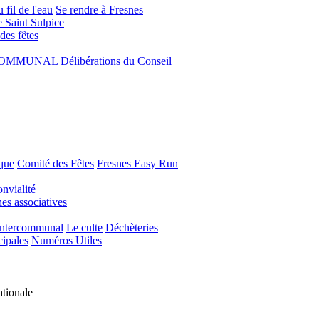
 fil de l'eau
Se rendre à Fresnes
e Saint Sulpice
 des fêtes
COMMUNAL
Délibérations du Conseil
que
Comité des Fêtes
Fresnes Easy Run
nvialité
s associatives
Intercommunal
Le culte
Déchèteries
cipales
Numéros Utiles
ationale