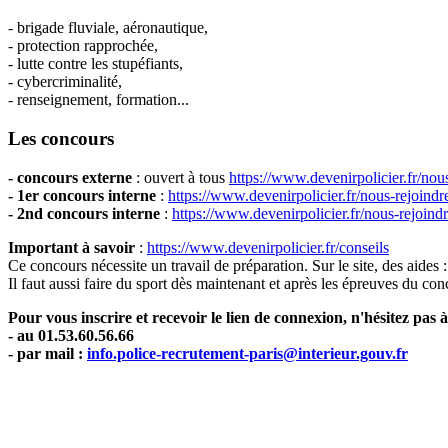
- brigade fluviale, aéronautique,
- protection rapprochée,
- lutte contre les stupéfiants,
- cybercriminalité,
- renseignement, formation...
Les concours
- concours externe
: ouvert à tous
https://www.devenirpolicier.fr/nou
- 1er concours interne
:
https://www.devenirpolicier.fr/nous-rejoind
- 2nd concours interne
:
https://www.devenirpolicier.fr/nous-rejoind
Important à savoir
:
https://www.devenirpolicier.fr/conseils
Ce concours nécessite un travail de préparation. Sur le site, des aides 
Il faut aussi faire du sport dès maintenant et après les épreuves du con
Pour vous inscrire et recevoir le lien de connexion, n'hésitez pas 
- au 01.53.60.56.66
- par mail :
info.police-recrutement-paris@interieur.gouv.fr