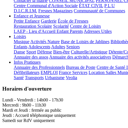
Contacter la mairie
CONSEIL MUNICIPAL
PERSONNEL 
Centre Communal d'Action Sociale
ÉTAT CIVIL
P L U
D.I.C.R.I.M.
Fresnes Magazines
Communauté de Communes
Enfance et Jeunesse
Petite Enfance
Garderie
École de Fresnes
Restauration Scolaire
Scolarité
Centre de Loisirs
LAEP - Lieu d'Accueil Enfant Parents
Adresses Utiles
Loisirs
Musique
Activités Nature
Base de Loisirs de Jablines
Bibliothè
Enfants
Adolescents
Adultes
Seniors
Danse
Sport
Défense
Bien-être
Culturelle/Artistique
Détente/Co
Annuaire des assos
Annuaire des activités associatives
Démarche
Infos Pratiques
Annuaire des Professionnels
Bureau de Poste
Centre de Santé 
Défibrillateurs
EMPLOI
France Services
Location Salles Muni
Santé
Transports
Urbanisme
Veolia
Horaires d'ouverture
Lundi - Vendredi : 14h00 - 17h30
Mercredi : 9h00 - 11h30
Mardi et Jeudi : fermée au public
Jeudi : Accueil téléphonique uniquement
Samedi sur RdV uniquement