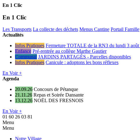
En 1 Clic
En 1 Clic
Les Transports
La collecte des déchets
Menus Cantine
Portail Famille
Actualités
Infos Pratiques
Fermeture TOTALE de la RN3 du lundi 3 août 
Enfance
Pré-rentrée au collège Marthe Gautier
Communal
JARDINS PARTAGÉS - Parcelles disponibles
Infos Pratiques
Canicule : adoptons les bons réflexes
En Voir +
Agenda
20.09.26
Concours de Pétanque
21.11.26
Repas et Soirée Dansante
13.12.26
NOËL DES FRESNOIS
En Voir +
01 60 26 03 81
Menu
Menu
Notre Village