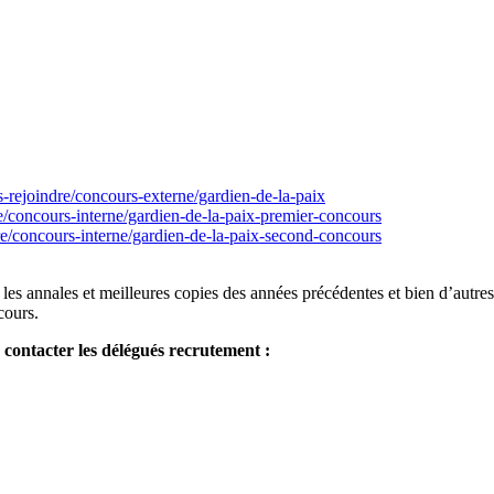
s-rejoindre/concours-externe/gardien-de-la-paix
re/concours-interne/gardien-de-la-paix-premier-concours
re/concours-interne/gardien-de-la-paix-second-concours
: les annales et meilleures copies des années précédentes et bien d’autre
cours.
à contacter les délégués recrutement :