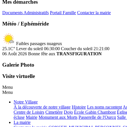
Mes démarches
Documents Administratifs
Portail Famille
Contacter la mairie
Météo / Ephéméride
Faibles passages nuageux
25.1C°
Lever du soleil 06:30:00
Coucher du soleil 21:21:00
06 Août 2026
Bonne fête aux
TRANSFIGURATION
Galerie Photo
Visite virtuelle
Menu
Menu
Notre Village
À la découverte de notre village
Histoire
Les noms racontent
Au
Centre de Loisirs
Cimetière
Dojo
École Gabin Chambost
Églis
écluse
Mairie
Monument aux Morts
Passerelle de l'Ourcq
Salle
La mairie