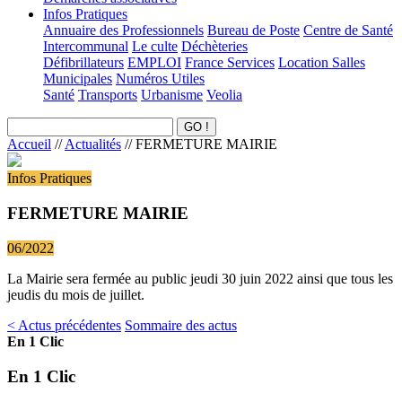
Infos Pratiques
Annuaire des Professionnels
Bureau de Poste
Centre de Santé
Intercommunal
Le culte
Déchèteries
Défibrillateurs
EMPLOI
France Services
Location Salles
Municipales
Numéros Utiles
Santé
Transports
Urbanisme
Veolia
Accueil
//
Actualités
//
FERMETURE MAIRIE
Infos Pratiques
FERMETURE MAIRIE
06/2022
La Mairie sera fermée au public jeudi 30 juin 2022 ainsi que tous les
jeudis du mois de juillet.
< Actus précédentes
Sommaire des actus
En 1 Clic
En 1 Clic