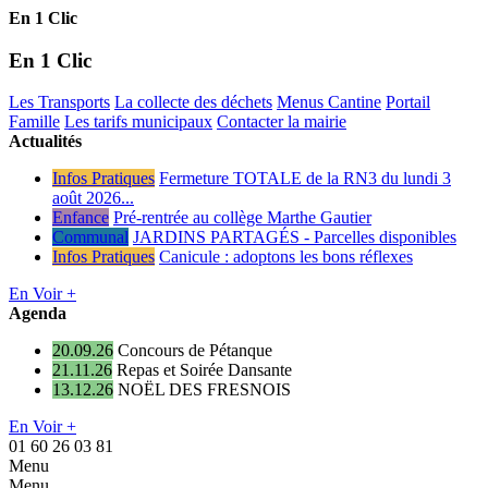
En 1 Clic
En 1 Clic
Les Transports
La collecte des déchets
Menus Cantine
Portail
Famille
Les tarifs municipaux
Contacter la mairie
Actualités
Infos Pratiques
Fermeture TOTALE de la RN3 du lundi 3
août 2026...
Enfance
Pré-rentrée au collège Marthe Gautier
Communal
JARDINS PARTAGÉS - Parcelles disponibles
Infos Pratiques
Canicule : adoptons les bons réflexes
En Voir +
Agenda
20.09.26
Concours de Pétanque
21.11.26
Repas et Soirée Dansante
13.12.26
NOËL DES FRESNOIS
En Voir +
01 60 26 03 81
Menu
Menu