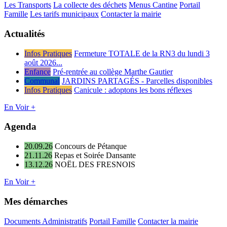
Les Transports
La collecte des déchets
Menus Cantine
Portail
Famille
Les tarifs municipaux
Contacter la mairie
Actualités
Infos Pratiques
Fermeture TOTALE de la RN3 du lundi 3
août 2026...
Enfance
Pré-rentrée au collège Marthe Gautier
Communal
JARDINS PARTAGÉS - Parcelles disponibles
Infos Pratiques
Canicule : adoptons les bons réflexes
En Voir +
Agenda
20.09.26
Concours de Pétanque
21.11.26
Repas et Soirée Dansante
13.12.26
NOËL DES FRESNOIS
En Voir +
Mes démarches
Documents Administratifs
Portail Famille
Contacter la mairie