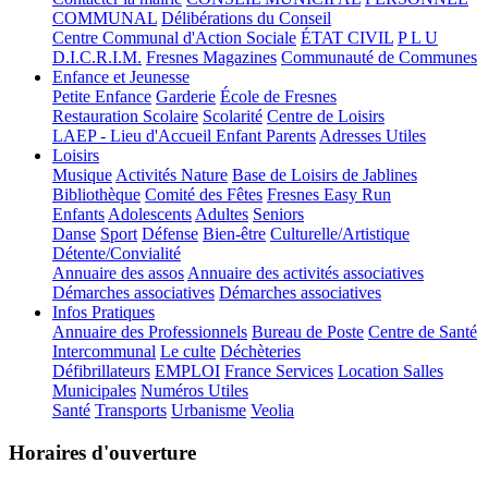
COMMUNAL
Délibérations du Conseil
Centre Communal d'Action Sociale
ÉTAT CIVIL
P L U
D.I.C.R.I.M.
Fresnes Magazines
Communauté de Communes
Enfance et Jeunesse
Petite Enfance
Garderie
École de Fresnes
Restauration Scolaire
Scolarité
Centre de Loisirs
LAEP - Lieu d'Accueil Enfant Parents
Adresses Utiles
Loisirs
Musique
Activités Nature
Base de Loisirs de Jablines
Bibliothèque
Comité des Fêtes
Fresnes Easy Run
Enfants
Adolescents
Adultes
Seniors
Danse
Sport
Défense
Bien-être
Culturelle/Artistique
Détente/Convialité
Annuaire des assos
Annuaire des activités associatives
Démarches associatives
Démarches associatives
Infos Pratiques
Annuaire des Professionnels
Bureau de Poste
Centre de Santé
Intercommunal
Le culte
Déchèteries
Défibrillateurs
EMPLOI
France Services
Location Salles
Municipales
Numéros Utiles
Santé
Transports
Urbanisme
Veolia
Horaires d'ouverture