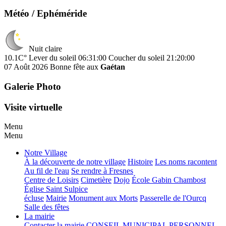
Météo / Ephéméride
Nuit claire
10.1C°
Lever du soleil 06:31:00
Coucher du soleil 21:20:00
07 Août 2026
Bonne fête aux
Gaétan
Galerie Photo
Visite virtuelle
Menu
Menu
Notre Village
À la découverte de notre village
Histoire
Les noms racontent
Au fil de l'eau
Se rendre à Fresnes
Centre de Loisirs
Cimetière
Dojo
École Gabin Chambost
Église Saint Sulpice
écluse
Mairie
Monument aux Morts
Passerelle de l'Ourcq
Salle des fêtes
La mairie
Contacter la mairie
CONSEIL MUNICIPAL
PERSONNEL