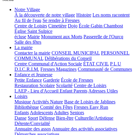
Notre Village
À la découverte de notre village
Histoire
Les noms racontent
Au fil de l'eau
Se rendre à Fresnes
Centre de Loisirs
Cimetière
Dojo
École Gabin Chambost
Église Saint Sulpice
écluse
Mairie
Monument aux Morts
Passerelle de l'Ourcq
Salle des fêtes
La mairie
Contacter la mairie
CONSEIL MUNICIPAL
PERSONNEL
COMMUNAL
Délibérations du Conseil
Centre Communal d'Action Sociale
ÉTAT CIVIL
P L U
D.I.C.R.I.M.
Fresnes Magazines
Communauté de Communes
Enfance et Jeunesse
Petite Enfance
Garderie
École de Fresnes
Restauration Scolaire
Scolarité
Centre de Loisirs
LAEP - Lieu d'Accueil Enfant Parents
Adresses Utiles
Loisirs
Musique
Activités Nature
Base de Loisirs de Jablines
Bibliothèque
Comité des Fêtes
Fresnes Easy Run
Enfants
Adolescents
Adultes
Seniors
Danse
Sport
Défense
Bien-être
Culturelle/Artistique
Détente/Convialité
Annuaire des assos
Annuaire des activités associatives
Démarches associatives