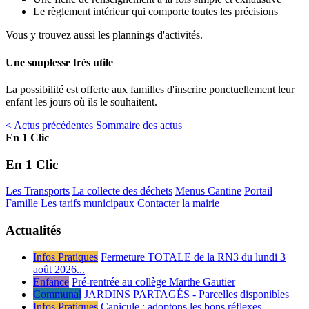
Le règlement intérieur qui comporte toutes les précisions
Vous y trouvez aussi les plannings d'activités.
Une souplesse très utile
La possibilité est offerte aux familles d'inscrire ponctuellement leur
enfant les jours où ils le souhaitent.
< Actus précédentes
Sommaire des actus
En 1 Clic
En 1 Clic
Les Transports
La collecte des déchets
Menus Cantine
Portail
Famille
Les tarifs municipaux
Contacter la mairie
Actualités
Infos Pratiques
Fermeture TOTALE de la RN3 du lundi 3
août 2026...
Enfance
Pré-rentrée au collège Marthe Gautier
Communal
JARDINS PARTAGÉS - Parcelles disponibles
Infos Pratiques
Canicule : adoptons les bons réflexes