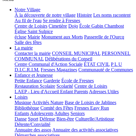
Notre Village
À la découverte de notre village
Histoire
Les noms racontent
Au fil de l'eau
Se rendre à Fresnes
Centre de Loisirs
Cimetière
Dojo
École Gabin Chambost
Église Saint Sulpice
écluse
Mairie
Monument aux Morts
Passerelle de l'Ourcq
Salle des fêtes
La mairie
Contacter la mairie
CONSEIL MUNICIPAL
PERSONNEL
COMMUNAL
Délibérations du Conseil
Centre Communal d'Action Sociale
ÉTAT CIVIL
P L U
D.I.C.R.I.M.
Fresnes Magazines
Communauté de Communes
Enfance et Jeunesse
Petite Enfance
Garderie
École de Fresnes
Restauration Scolaire
Scolarité
Centre de Loisirs
LAEP - Lieu d'Accueil Enfant Parents
Adresses Utiles
Loisirs
Musique
Activités Nature
Base de Loisirs de Jablines
Bibliothèque
Comité des Fêtes
Fresnes Easy Run
Enfants
Adolescents
Adultes
Seniors
Danse
Sport
Défense
Bien-être
Culturelle/Artistique
Détente/Convialité
Annuaire des assos
Annuaire des activités associatives
Démarches associatives