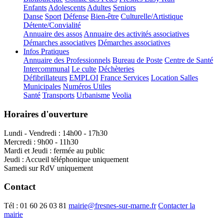
Enfants
Adolescents
Adultes
Seniors
Danse
Sport
Défense
Bien-être
Culturelle/Artistique
Détente/Convialité
Annuaire des assos
Annuaire des activités associatives
Démarches associatives
Démarches associatives
Infos Pratiques
Annuaire des Professionnels
Bureau de Poste
Centre de Santé
Intercommunal
Le culte
Déchèteries
Défibrillateurs
EMPLOI
France Services
Location Salles
Municipales
Numéros Utiles
Santé
Transports
Urbanisme
Veolia
Horaires d'ouverture
Lundi - Vendredi : 14h00 - 17h30
Mercredi : 9h00 - 11h30
Mardi et Jeudi : fermée au public
Jeudi : Accueil téléphonique uniquement
Samedi sur RdV uniquement
Contact
Tél :
01 60 26 03 81
mairie@fresnes-sur-marne.fr
Contacter la
mairie