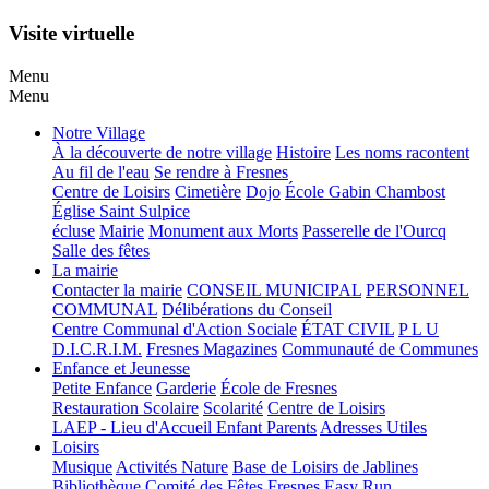
Visite virtuelle
Menu
Menu
Notre Village
À la découverte de notre village
Histoire
Les noms racontent
Au fil de l'eau
Se rendre à Fresnes
Centre de Loisirs
Cimetière
Dojo
École Gabin Chambost
Église Saint Sulpice
écluse
Mairie
Monument aux Morts
Passerelle de l'Ourcq
Salle des fêtes
La mairie
Contacter la mairie
CONSEIL MUNICIPAL
PERSONNEL
COMMUNAL
Délibérations du Conseil
Centre Communal d'Action Sociale
ÉTAT CIVIL
P L U
D.I.C.R.I.M.
Fresnes Magazines
Communauté de Communes
Enfance et Jeunesse
Petite Enfance
Garderie
École de Fresnes
Restauration Scolaire
Scolarité
Centre de Loisirs
LAEP - Lieu d'Accueil Enfant Parents
Adresses Utiles
Loisirs
Musique
Activités Nature
Base de Loisirs de Jablines
Bibliothèque
Comité des Fêtes
Fresnes Easy Run