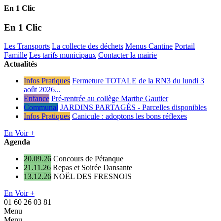
En 1 Clic
En 1 Clic
Les Transports
La collecte des déchets
Menus Cantine
Portail
Famille
Les tarifs municipaux
Contacter la mairie
Actualités
Infos Pratiques
Fermeture TOTALE de la RN3 du lundi 3
août 2026...
Enfance
Pré-rentrée au collège Marthe Gautier
Communal
JARDINS PARTAGÉS - Parcelles disponibles
Infos Pratiques
Canicule : adoptons les bons réflexes
En Voir +
Agenda
20.09.26
Concours de Pétanque
21.11.26
Repas et Soirée Dansante
13.12.26
NOËL DES FRESNOIS
En Voir +
01 60 26 03 81
Menu
Menu