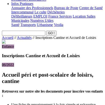
Infos Pratiques
Annuaire des Professionnels
Bureau de Poste
Centre de Santé
Intercommunal
Le culte
Déchèteries
Défibrillateurs
EMPLOI
France Services
Location Salles
Municipales
Numéros Utiles
Santé
Transports
Urbanisme
Veolia
Accueil
//
Actualités
//
Inscriptions Cantine et Accueil de Loisirs
Enfance
Inscriptions Cantine et Accueil de Loisirs
06/2022
Accueil péri et post-scolaire de loisirs,
cantine
Retrouvez sur notre site les documents pour inscrire vos enfants
:
Une fiche de renseignement à la fois simple et exhaustive