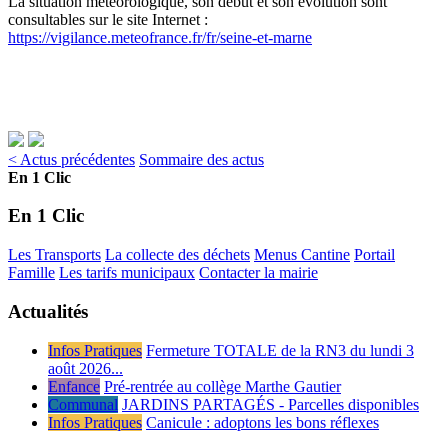
La situation météorologique, son début et son évolution sont
consultables sur le site Internet :
https://vigilance.meteofrance.fr/fr/seine-et-marne
< Actus précédentes
Sommaire des actus
En 1 Clic
En 1 Clic
Les Transports
La collecte des déchets
Menus Cantine
Portail
Famille
Les tarifs municipaux
Contacter la mairie
Actualités
Infos Pratiques
Fermeture TOTALE de la RN3 du lundi 3
août 2026...
Enfance
Pré-rentrée au collège Marthe Gautier
Communal
JARDINS PARTAGÉS - Parcelles disponibles
Infos Pratiques
Canicule : adoptons les bons réflexes