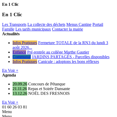
En 1 Clic
En 1 Clic
Les Transports
La collecte des déchets
Menus Cantine
Portail
Famille
Les tarifs municipaux
Contacter la mairie
Actualités
Infos Pratiques
Fermeture TOTALE de la RN3 du lundi 3
août 2026...
Enfance
Pré-rentrée au collège Marthe Gautier
Communal
JARDINS PARTAGÉS - Parcelles disponibles
Infos Pratiques
Canicule : adoptons les bons réflexes
En Voir +
Agenda
20.09.26
Concours de Pétanque
21.11.26
Repas et Soirée Dansante
13.12.26
NOËL DES FRESNOIS
En Voir +
01 60 26 03 81
Menu
Menu