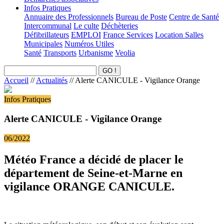
Infos Pratiques
Annuaire des Professionnels
Bureau de Poste
Centre de Santé
Intercommunal
Le culte
Déchèteries
Défibrillateurs
EMPLOI
France Services
Location Salles
Municipales
Numéros Utiles
Santé
Transports
Urbanisme
Veolia
Accueil
//
Actualités
//
Alerte CANICULE - Vigilance Orange
Infos Pratiques
Alerte CANICULE - Vigilance Orange
06/2022
Météo France a décidé de placer le
département de Seine-et-Marne en
vigilance ORANGE CANICULE.