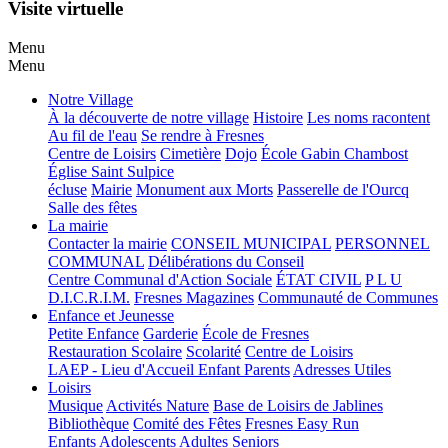
Visite virtuelle
Menu
Menu
Notre Village
À la découverte de notre village
Histoire
Les noms racontent
Au fil de l'eau
Se rendre à Fresnes
Centre de Loisirs
Cimetière
Dojo
École Gabin Chambost
Église Saint Sulpice
écluse
Mairie
Monument aux Morts
Passerelle de l'Ourcq
Salle des fêtes
La mairie
Contacter la mairie
CONSEIL MUNICIPAL
PERSONNEL
COMMUNAL
Délibérations du Conseil
Centre Communal d'Action Sociale
ÉTAT CIVIL
P L U
D.I.C.R.I.M.
Fresnes Magazines
Communauté de Communes
Enfance et Jeunesse
Petite Enfance
Garderie
École de Fresnes
Restauration Scolaire
Scolarité
Centre de Loisirs
LAEP - Lieu d'Accueil Enfant Parents
Adresses Utiles
Loisirs
Musique
Activités Nature
Base de Loisirs de Jablines
Bibliothèque
Comité des Fêtes
Fresnes Easy Run
Enfants
Adolescents
Adultes
Seniors