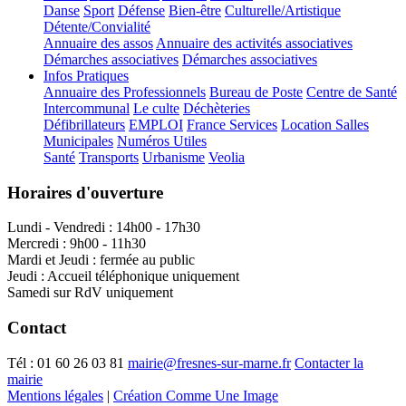
Danse
Sport
Défense
Bien-être
Culturelle/Artistique
Détente/Convialité
Annuaire des assos
Annuaire des activités associatives
Démarches associatives
Démarches associatives
Infos Pratiques
Annuaire des Professionnels
Bureau de Poste
Centre de Santé
Intercommunal
Le culte
Déchèteries
Défibrillateurs
EMPLOI
France Services
Location Salles
Municipales
Numéros Utiles
Santé
Transports
Urbanisme
Veolia
Horaires d'ouverture
Lundi - Vendredi : 14h00 - 17h30
Mercredi : 9h00 - 11h30
Mardi et Jeudi : fermée au public
Jeudi : Accueil téléphonique uniquement
Samedi sur RdV uniquement
Contact
Tél :
01 60 26 03 81
mairie@fresnes-sur-marne.fr
Contacter la
mairie
Mentions légales
|
Création Comme Une Image