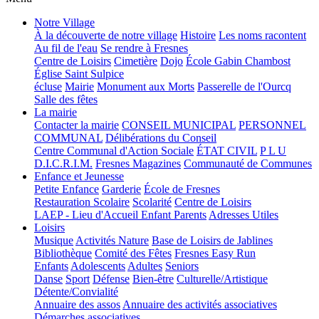
Notre Village
À la découverte de notre village
Histoire
Les noms racontent
Au fil de l'eau
Se rendre à Fresnes
Centre de Loisirs
Cimetière
Dojo
École Gabin Chambost
Église Saint Sulpice
écluse
Mairie
Monument aux Morts
Passerelle de l'Ourcq
Salle des fêtes
La mairie
Contacter la mairie
CONSEIL MUNICIPAL
PERSONNEL
COMMUNAL
Délibérations du Conseil
Centre Communal d'Action Sociale
ÉTAT CIVIL
P L U
D.I.C.R.I.M.
Fresnes Magazines
Communauté de Communes
Enfance et Jeunesse
Petite Enfance
Garderie
École de Fresnes
Restauration Scolaire
Scolarité
Centre de Loisirs
LAEP - Lieu d'Accueil Enfant Parents
Adresses Utiles
Loisirs
Musique
Activités Nature
Base de Loisirs de Jablines
Bibliothèque
Comité des Fêtes
Fresnes Easy Run
Enfants
Adolescents
Adultes
Seniors
Danse
Sport
Défense
Bien-être
Culturelle/Artistique
Détente/Convialité
Annuaire des assos
Annuaire des activités associatives
Démarches associatives