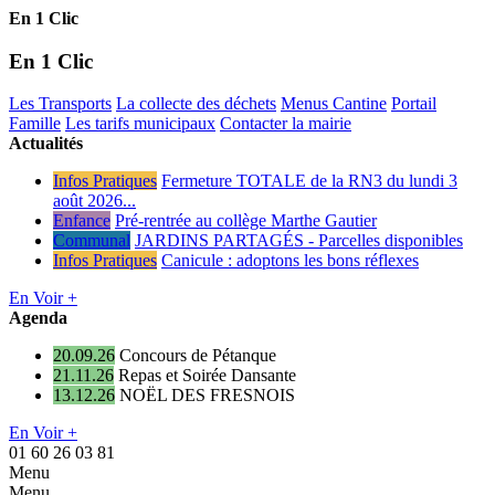
En 1 Clic
En 1 Clic
Les Transports
La collecte des déchets
Menus Cantine
Portail
Famille
Les tarifs municipaux
Contacter la mairie
Actualités
Infos Pratiques
Fermeture TOTALE de la RN3 du lundi 3
août 2026...
Enfance
Pré-rentrée au collège Marthe Gautier
Communal
JARDINS PARTAGÉS - Parcelles disponibles
Infos Pratiques
Canicule : adoptons les bons réflexes
En Voir +
Agenda
20.09.26
Concours de Pétanque
21.11.26
Repas et Soirée Dansante
13.12.26
NOËL DES FRESNOIS
En Voir +
01 60 26 03 81
Menu
Menu