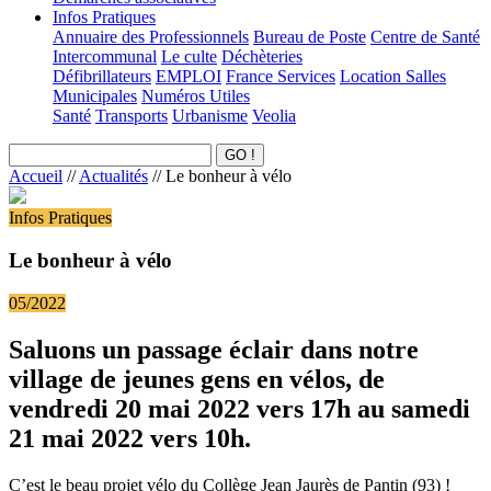
Infos Pratiques
Annuaire des Professionnels
Bureau de Poste
Centre de Santé
Intercommunal
Le culte
Déchèteries
Défibrillateurs
EMPLOI
France Services
Location Salles
Municipales
Numéros Utiles
Santé
Transports
Urbanisme
Veolia
Accueil
//
Actualités
//
Le bonheur à vélo
Infos Pratiques
Le bonheur à vélo
05/2022
Saluons un passage éclair dans notre
village de jeunes gens en vélos, de
vendredi 20 mai 2022 vers 17h au samedi
21 mai 2022 vers 10h.
C’est le beau projet vélo du Collège Jean Jaurès de Pantin (93) !