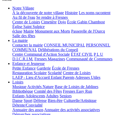
Notre Village
À la découverte de notre village
Histoire
Les noms racontent
Au fil de l'eau
Se rendre à Fresnes
Centre de Loisirs
Cimetière
Dojo
École Gabin Chambost
Église Saint Sulpice
écluse
Mairie
Monument aux Morts
Passerelle de l'Ourcq
Salle des fêtes
La mairie
Contacter la mairie
CONSEIL MUNICIPAL
PERSONNEL
COMMUNAL
Délibérations du Conseil
Centre Communal d'Action Sociale
ÉTAT CIVIL
P L U
D.I.C.R.I.M.
Fresnes Magazines
Communauté de Communes
Enfance et Jeunesse
Petite Enfance
Garderie
École de Fresnes
Restauration Scolaire
Scolarité
Centre de Loisirs
LAEP - Lieu d'Accueil Enfant Parents
Adresses Utiles
Loisirs
Musique
Activités Nature
Base de Loisirs de Jablines
Bibliothèque
Comité des Fêtes
Fresnes Easy Run
Enfants
Adolescents
Adultes
Seniors
Danse
Sport
Défense
Bien-être
Culturelle/Artistique
Détente/Convialité
Annuaire des assos
Annuaire des activités associatives
Démarches associatives