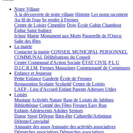
Notre Village
À la découverte de notre village
Histoire
Les noms racontent
Au fil de l'eau
Se rendre à Fresnes
Centre de Loisirs
Cimetière
Dojo
École Gabin Chambost
Église Saint Sulpice
écluse
Mairie
Monument aux Morts
Passerelle de l'Ourcq
Salle des fêtes
La mairie
Contacter la mairie
CONSEIL MUNICIPAL
PERSONNEL
COMMUNAL
Délibérations du Conseil
Centre Communal d'Action Sociale
ÉTAT CIVIL
P L U
D.I.C.R.I.M.
Fresnes Magazines
Communauté de Communes
Enfance et Jeunesse
Petite Enfance
Garderie
École de Fresnes
Restauration Scolaire
Scolarité
Centre de Loisirs
LAEP - Lieu d'Accueil Enfant Parents
Adresses Utiles
Loisirs
Musique
Activités Nature
Base de Loisirs de Jablines
Bibliothèque
Comité des Fêtes
Fresnes Easy Run
Enfants
Adolescents
Adultes
Seniors
Danse
Sport
Défense
Bien-être
Culturelle/Artistique
Détente/Convialité
Annuaire des assos
Annuaire des activités associatives
Démarches associatives
Démarches associatives