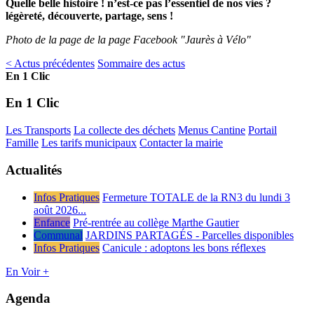
Quelle belle histoire ! n’est-ce pas l’essentiel de nos vies ?
légèreté, découverte, partage, sens !
Photo de la page de la page Facebook "Jaurès à Vélo"
< Actus précédentes
Sommaire des actus
En 1 Clic
En 1 Clic
Les Transports
La collecte des déchets
Menus Cantine
Portail
Famille
Les tarifs municipaux
Contacter la mairie
Actualités
Infos Pratiques
Fermeture TOTALE de la RN3 du lundi 3
août 2026...
Enfance
Pré-rentrée au collège Marthe Gautier
Communal
JARDINS PARTAGÉS - Parcelles disponibles
Infos Pratiques
Canicule : adoptons les bons réflexes
En Voir +
Agenda