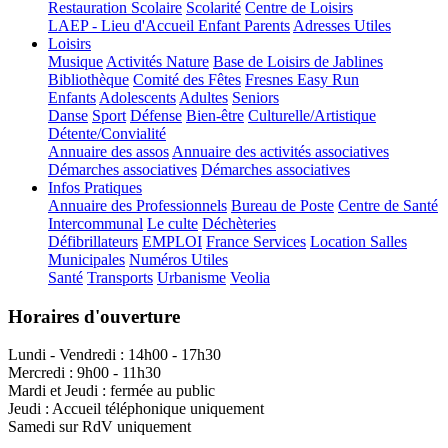
Restauration Scolaire
Scolarité
Centre de Loisirs
LAEP - Lieu d'Accueil Enfant Parents
Adresses Utiles
Loisirs
Musique
Activités Nature
Base de Loisirs de Jablines
Bibliothèque
Comité des Fêtes
Fresnes Easy Run
Enfants
Adolescents
Adultes
Seniors
Danse
Sport
Défense
Bien-être
Culturelle/Artistique
Détente/Convialité
Annuaire des assos
Annuaire des activités associatives
Démarches associatives
Démarches associatives
Infos Pratiques
Annuaire des Professionnels
Bureau de Poste
Centre de Santé
Intercommunal
Le culte
Déchèteries
Défibrillateurs
EMPLOI
France Services
Location Salles
Municipales
Numéros Utiles
Santé
Transports
Urbanisme
Veolia
Horaires d'ouverture
Lundi - Vendredi : 14h00 - 17h30
Mercredi : 9h00 - 11h30
Mardi et Jeudi : fermée au public
Jeudi : Accueil téléphonique uniquement
Samedi sur RdV uniquement