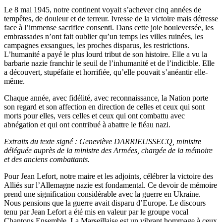
Le 8 mai 1945, notre continent voyait s’achever cinq années de
tempêtes, de douleur et de terreur. Ivresse de la victoire mais détresse
face à l’immense sacrifice consenti. Dans cette joie bouleversée, les
embrassades n’ont fait oublier qu’un temps les villes ruinées, les
campagnes exsangues, les proches disparus, les restrictions.
L’humanité a payé le plus lourd tribut de son histoire. Elle a vu la
barbarie nazie franchir le seuil de l’inhumanité et de l’indicible. Elle
a découvert, stupéfaite et horrifiée, qu’elle pouvait s’anéantir elle-
même.
Chaque année, avec fidélité, avec reconnaissance, la Nation porte
son regard et son affection en direction de celles et ceux qui sont
morts pour elles, vers celles et ceux qui ont combattu avec
abnégation et qui ont contribué à abattre le fléau nazi.
Extraits du texte signé : Geneviève DARRIEUSSECQ, ministre
déléguée auprès de la ministre des Armées, chargée de la mémoire
et des anciens combattants.
Pour Jean Lefort, notre maire et les adjoints, célébrer la victoire des
Alliés sur l’Allemagne nazie est fondamental. Ce devoir de mémoire
prend une signification considérable avec la guerre en Ukraine.
Nous pensions que la guerre avait disparu d’Europe. Le discours
tenu par Jean Lefort a été mis en valeur par le groupe vocal
Chantons Ensemble. La Marseillaise est un vibrant hommage à ceux