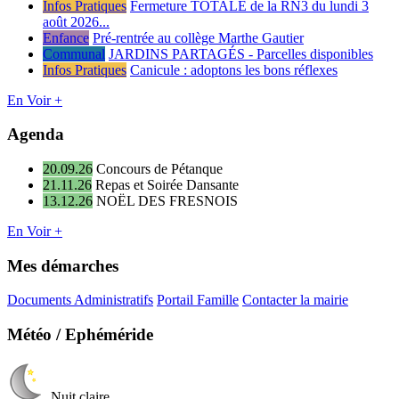
Infos Pratiques
Fermeture TOTALE de la RN3 du lundi 3
août 2026...
Enfance
Pré-rentrée au collège Marthe Gautier
Communal
JARDINS PARTAGÉS - Parcelles disponibles
Infos Pratiques
Canicule : adoptons les bons réflexes
En Voir +
Agenda
20.09.26
Concours de Pétanque
21.11.26
Repas et Soirée Dansante
13.12.26
NOËL DES FRESNOIS
En Voir +
Mes démarches
Documents Administratifs
Portail Famille
Contacter la mairie
Météo / Ephéméride
Nuit claire