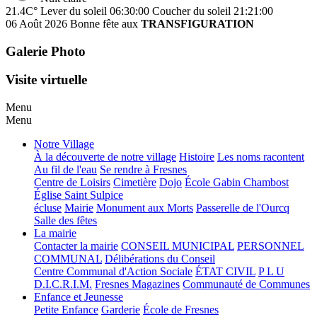
21.4C°
Lever du soleil 06:30:00
Coucher du soleil 21:21:00
06 Août 2026
Bonne fête aux
TRANSFIGURATION
Galerie Photo
Visite virtuelle
Menu
Menu
Notre Village
À la découverte de notre village
Histoire
Les noms racontent
Au fil de l'eau
Se rendre à Fresnes
Centre de Loisirs
Cimetière
Dojo
École Gabin Chambost
Église Saint Sulpice
écluse
Mairie
Monument aux Morts
Passerelle de l'Ourcq
Salle des fêtes
La mairie
Contacter la mairie
CONSEIL MUNICIPAL
PERSONNEL
COMMUNAL
Délibérations du Conseil
Centre Communal d'Action Sociale
ÉTAT CIVIL
P L U
D.I.C.R.I.M.
Fresnes Magazines
Communauté de Communes
Enfance et Jeunesse
Petite Enfance
Garderie
École de Fresnes