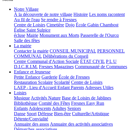
Notre Village
À la découverte de notre village
Histoire
Les noms racontent
Au fil de l'eau
Se rendre à Fresnes
Centre de Loisirs
Cimetière
Dojo
École Gabin Chambost
Église Saint Sulpice
écluse
Mairie
Monument aux Morts
Passerelle de l'Ourcq
Salle des fêtes
La mairie
Contacter la mairie
CONSEIL MUNICIPAL
PERSONNEL
COMMUNAL
Délibérations du Conseil
Centre Communal d'Action Sociale
ÉTAT CIVIL
P L U
D.I.C.R.I.M.
Fresnes Magazines
Communauté de Communes
Enfance et Jeunesse
Petite Enfance
Garderie
École de Fresnes
Restauration Scolaire
Scolarité
Centre de Loisirs
LAEP - Lieu d'Accueil Enfant Parents
Adresses Utiles
Loisirs
Musique
Activités Nature
Base de Loisirs de Jablines
Bibliothèque
Comité des Fêtes
Fresnes Easy Run
Enfants
Adolescents
Adultes
Seniors
Danse
Sport
Défense
Bien-être
Culturelle/Artistique
Détente/Convialité
Annuaire des assos
Annuaire des activités associatives
Démarches associatives