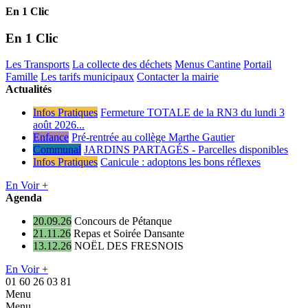
En 1 Clic
En 1 Clic
Les Transports
La collecte des déchets
Menus Cantine
Portail
Famille
Les tarifs municipaux
Contacter la mairie
Actualités
Infos Pratiques
Fermeture TOTALE de la RN3 du lundi 3
août 2026...
Enfance
Pré-rentrée au collège Marthe Gautier
Communal
JARDINS PARTAGÉS - Parcelles disponibles
Infos Pratiques
Canicule : adoptons les bons réflexes
En Voir +
Agenda
20.09.26
Concours de Pétanque
21.11.26
Repas et Soirée Dansante
13.12.26
NOËL DES FRESNOIS
En Voir +
01 60 26 03 81
Menu
Menu