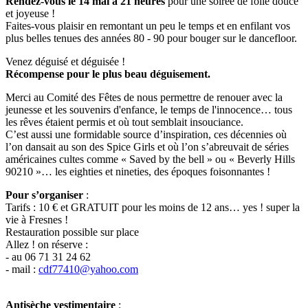
Rendez-vous le 14 mai à 21 heures
pour une soirée de folie douce
et joyeuse !
Faites-vous plaisir en remontant un peu le temps et en enfilant vos
plus belles tenues des années 80 - 90 pour bouger sur le dancefloor.
Venez déguisé et déguisée !
Récompense pour le plus beau déguisement.
Merci au Comité des Fêtes de nous permettre de renouer avec la
jeunesse et les souvenirs d'enfance, le temps de l'innocence… tous
les rêves étaient permis et où tout semblait insouciance.
C’est aussi une formidable source d’inspiration, ces décennies où
l’on dansait au son des Spice Girls et où l’on s’abreuvait de séries
américaines cultes comme « Saved by the bell » ou « Beverly Hills
90210 »… les eighties et nineties, des époques foisonnantes !
Pour s’organiser
:
Tarifs : 10 € et GRATUIT pour les moins de 12 ans… yes ! super la
vie à Fresnes !
Restauration possible sur place
Allez ! on réserve :
- au 06 71 31 24 62
- mail :
cdf77410@yahoo.com
Antisèche vestimentaire
: