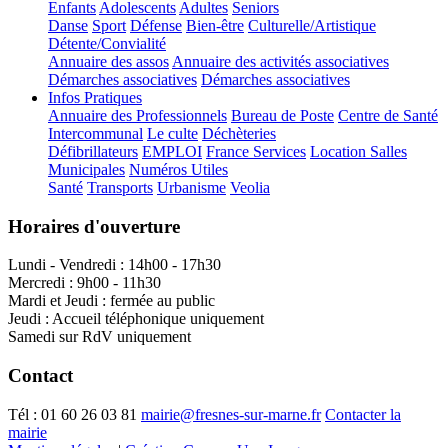
Enfants
Adolescents
Adultes
Seniors
Danse
Sport
Défense
Bien-être
Culturelle/Artistique
Détente/Convialité
Annuaire des assos
Annuaire des activités associatives
Démarches associatives
Démarches associatives
Infos Pratiques
Annuaire des Professionnels
Bureau de Poste
Centre de Santé
Intercommunal
Le culte
Déchèteries
Défibrillateurs
EMPLOI
France Services
Location Salles
Municipales
Numéros Utiles
Santé
Transports
Urbanisme
Veolia
Horaires d'ouverture
Lundi - Vendredi : 14h00 - 17h30
Mercredi : 9h00 - 11h30
Mardi et Jeudi : fermée au public
Jeudi : Accueil téléphonique uniquement
Samedi sur RdV uniquement
Contact
Tél :
01 60 26 03 81
mairie@fresnes-sur-marne.fr
Contacter la
mairie