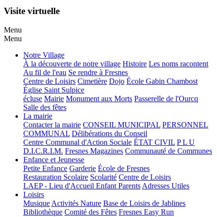
Visite virtuelle
Menu
Menu
Notre Village
À la découverte de notre village
Histoire
Les noms racontent
Au fil de l'eau
Se rendre à Fresnes
Centre de Loisirs
Cimetière
Dojo
École Gabin Chambost
Église Saint Sulpice
écluse
Mairie
Monument aux Morts
Passerelle de l'Ourcq
Salle des fêtes
La mairie
Contacter la mairie
CONSEIL MUNICIPAL
PERSONNEL
COMMUNAL
Délibérations du Conseil
Centre Communal d'Action Sociale
ÉTAT CIVIL
P L U
D.I.C.R.I.M.
Fresnes Magazines
Communauté de Communes
Enfance et Jeunesse
Petite Enfance
Garderie
École de Fresnes
Restauration Scolaire
Scolarité
Centre de Loisirs
LAEP - Lieu d'Accueil Enfant Parents
Adresses Utiles
Loisirs
Musique
Activités Nature
Base de Loisirs de Jablines
Bibliothèque
Comité des Fêtes
Fresnes Easy Run