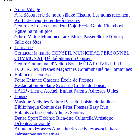
Notre Village
À la découverte de notre village
Histoire
Les noms racontent
Au fil de l'eau
Se rendre à Fresnes
Centre de Loisirs
Cimetière
Dojo
École Gabin Chambost
Église Saint Sulpice
écluse
Mairie
Monument aux Morts
Passerelle de l'Ourcq
Salle des fêtes
La mairie
Contacter la mairie
CONSEIL MUNICIPAL
PERSONNEL
COMMUNAL
Délibérations du Conseil
Centre Communal d'Action Sociale
ÉTAT CIVIL
P L U
D.I.C.R.I.M.
Fresnes Magazines
Communauté de Communes
Enfance et Jeunesse
Petite Enfance
Garderie
École de Fresnes
Restauration Scolaire
Scolarité
Centre de Loisirs
LAEP - Lieu d'Accueil Enfant Parents
Adresses Utiles
Loisirs
Musique
Activités Nature
Base de Loisirs de Jablines
Bibliothèque
Comité des Fêtes
Fresnes Easy Run
Enfants
Adolescents
Adultes
Seniors
Danse
Sport
Défense
Bien-être
Culturelle/Artistique
Détente/Convialité
Annuaire des assos
Annuaire des activités associatives
Démarches associatives