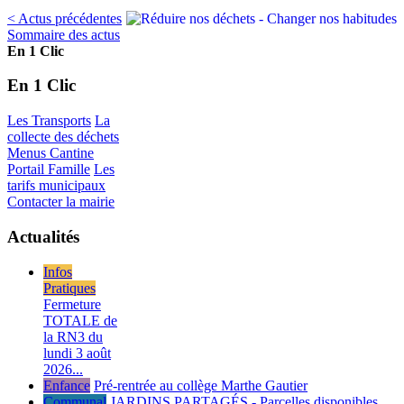
< Actus précédentes
Sommaire des actus
En 1 Clic
En 1 Clic
Les Transports
La
collecte des déchets
Menus Cantine
Portail Famille
Les
tarifs municipaux
Contacter la mairie
Actualités
Infos
Pratiques
Fermeture
TOTALE de
la RN3 du
lundi 3 août
2026...
Enfance
Pré-rentrée au collège Marthe Gautier
Communal
JARDINS PARTAGÉS - Parcelles disponibles