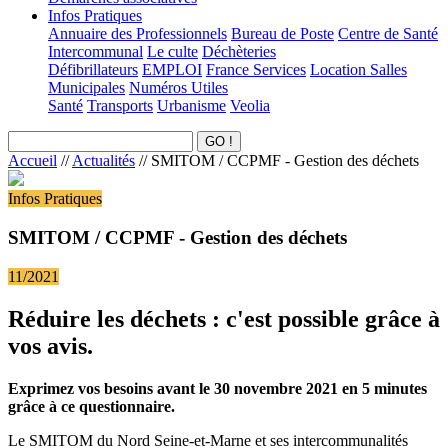
Infos Pratiques
Annuaire des Professionnels
Bureau de Poste
Centre de Santé
Intercommunal
Le culte
Déchèteries
Défibrillateurs
EMPLOI
France Services
Location Salles
Municipales
Numéros Utiles
Santé
Transports
Urbanisme
Veolia
Accueil
//
Actualités
//
SMITOM / CCPMF - Gestion des déchets
Infos Pratiques
SMITOM / CCPMF - Gestion des déchets
11/2021
Réduire les déchets : c'est possible grâce à
vos avis.
Exprimez vos besoins avant le 30 novembre 2021 en 5 minutes
grâce à ce questionnaire.
Le SMITOM du Nord Seine-et-Marne et ses intercommunalités