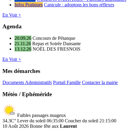
Infos Pratiques
Canicule : adoptons les bons réflexes
En Voir +
Agenda
20.09.26
Concours de Pétanque
21.11.26
Repas et Soirée Dansante
13.12.26
NOËL DES FRESNOIS
En Voir +
Mes démarches
Documents Administratifs
Portail Famille
Contacter la mairie
Météo / Ephéméride
Faibles passages nuageux
34.3C°
Lever du soleil 06:35:00
Coucher du soleil 21:15:00
10 Août 2026
Bonne fête aux
Laurent