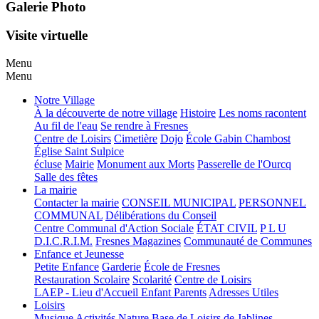
Galerie Photo
Visite virtuelle
Menu
Menu
Notre Village
À la découverte de notre village
Histoire
Les noms racontent
Au fil de l'eau
Se rendre à Fresnes
Centre de Loisirs
Cimetière
Dojo
École Gabin Chambost
Église Saint Sulpice
écluse
Mairie
Monument aux Morts
Passerelle de l'Ourcq
Salle des fêtes
La mairie
Contacter la mairie
CONSEIL MUNICIPAL
PERSONNEL
COMMUNAL
Délibérations du Conseil
Centre Communal d'Action Sociale
ÉTAT CIVIL
P L U
D.I.C.R.I.M.
Fresnes Magazines
Communauté de Communes
Enfance et Jeunesse
Petite Enfance
Garderie
École de Fresnes
Restauration Scolaire
Scolarité
Centre de Loisirs
LAEP - Lieu d'Accueil Enfant Parents
Adresses Utiles
Loisirs
Musique
Activités Nature
Base de Loisirs de Jablines