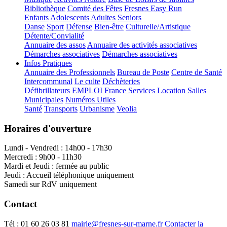
Bibliothèque
Comité des Fêtes
Fresnes Easy Run
Enfants
Adolescents
Adultes
Seniors
Danse
Sport
Défense
Bien-être
Culturelle/Artistique
Détente/Convialité
Annuaire des assos
Annuaire des activités associatives
Démarches associatives
Démarches associatives
Infos Pratiques
Annuaire des Professionnels
Bureau de Poste
Centre de Santé
Intercommunal
Le culte
Déchèteries
Défibrillateurs
EMPLOI
France Services
Location Salles
Municipales
Numéros Utiles
Santé
Transports
Urbanisme
Veolia
Horaires d'ouverture
Lundi - Vendredi : 14h00 - 17h30
Mercredi : 9h00 - 11h30
Mardi et Jeudi : fermée au public
Jeudi : Accueil téléphonique uniquement
Samedi sur RdV uniquement
Contact
Tél :
01 60 26 03 81
mairie@fresnes-sur-marne.fr
Contacter la