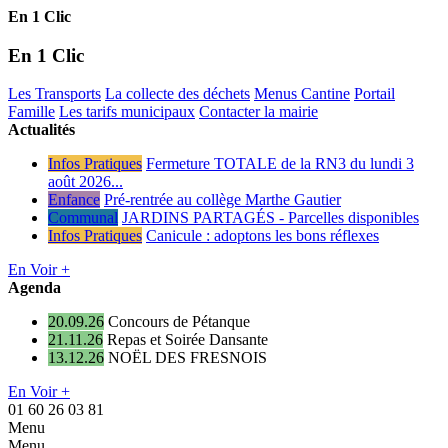
En 1 Clic
En 1 Clic
Les Transports
La collecte des déchets
Menus Cantine
Portail
Famille
Les tarifs municipaux
Contacter la mairie
Actualités
Infos Pratiques
Fermeture TOTALE de la RN3 du lundi 3
août 2026...
Enfance
Pré-rentrée au collège Marthe Gautier
Communal
JARDINS PARTAGÉS - Parcelles disponibles
Infos Pratiques
Canicule : adoptons les bons réflexes
En Voir +
Agenda
20.09.26
Concours de Pétanque
21.11.26
Repas et Soirée Dansante
13.12.26
NOËL DES FRESNOIS
En Voir +
01 60 26 03 81
Menu
Menu