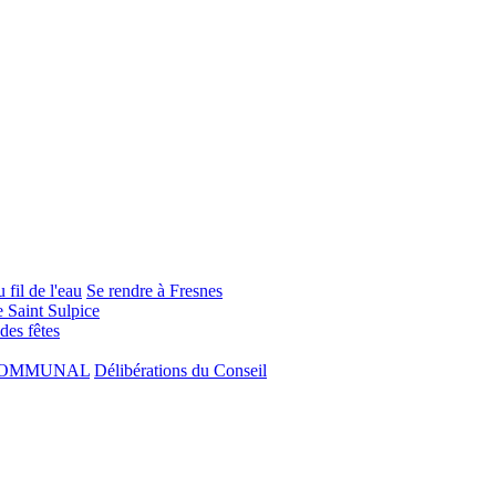
 fil de l'eau
Se rendre à Fresnes
e Saint Sulpice
 des fêtes
COMMUNAL
Délibérations du Conseil