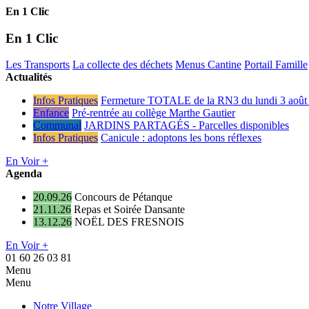
En 1 Clic
En 1 Clic
Les Transports
La collecte des déchets
Menus Cantine
Portail Famille
Actualités
Infos Pratiques
Fermeture TOTALE de la RN3 du lundi 3 août 
Enfance
Pré-rentrée au collège Marthe Gautier
Communal
JARDINS PARTAGÉS - Parcelles disponibles
Infos Pratiques
Canicule : adoptons les bons réflexes
En Voir +
Agenda
20.09.26
Concours de Pétanque
21.11.26
Repas et Soirée Dansante
13.12.26
NOËL DES FRESNOIS
En Voir +
01 60 26 03 81
Menu
Menu
Notre Village