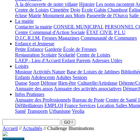
À la découverte de notre village
Histoire
Les noms racontent
Au
Centre de Loisirs
Cimetière
Dojo
École Gabin Chambost
Églis
écluse
Mairie
Monument aux Morts
Passerelle de l'Ourcq
Salle
La mairie
Contacter la mairie
CONSEIL MUNICIPAL
PERSONNEL 
Centre Communal d'Action Sociale
ÉTAT CIVIL
P L U
D.I.C.R.I.M.
Fresnes Magazines
Communauté de Communes
Enfance et Jeunesse
Petite Enfance
Garderie
École de Fresnes
Restauration Scolaire
Scolarité
Centre de Loisirs
LAEP - Lieu d'Accueil Enfant Parents
Adresses Utiles
Loisirs
Musique
Activités Nature
Base de Loisirs de Jablines
Bibliothè
Enfants
Adolescents
Adultes
Seniors
Danse
Sport
Défense
Bien-être
Culturelle/Artistique
Détente/Co
Annuaire des assos
Annuaire des activités associatives
Démarche
Infos Pratiques
Annuaire des Professionnels
Bureau de Poste
Centre de Santé 
Défibrillateurs
EMPLOI
France Services
Location Salles Muni
Santé
Transports
Urbanisme
Veolia
Accueil
//
Actualités
//
Challenge Illuminations