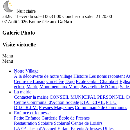
Nuit claire
24.9C°
Lever du soleil 06:31:00
Coucher du soleil 21:20:00
07 Août 2026
Bonne fête aux
Gaétan
Galerie Photo
Visite virtuelle
Menu
Menu
Notre Village
À la découverte de notre village
Histoire
Les noms racontent
Au
Centre de Loisirs
Cimetière
Dojo
École Gabin Chambost
Églis
écluse
Mairie
Monument aux Morts
Passerelle de l'Ourcq
Salle
La mairie
Contacter la mairie
CONSEIL MUNICIPAL
PERSONNEL 
Centre Communal d'Action Sociale
ÉTAT CIVIL
P L U
D.I.C.R.I.M.
Fresnes Magazines
Communauté de Communes
Enfance et Jeunesse
Petite Enfance
Garderie
École de Fresnes
Restauration Scolaire
Scolarité
Centre de Loisirs
LAEP - Lieu d'Accueil Enfant Parents
Adresses Utiles