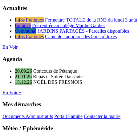
Actualités
Infos Pratiques
Fermeture TOTALE de la RN3 du lundi 3 août 
Enfance
Pré-rentrée au collège Marthe Gautier
Communal
JARDINS PARTAGÉS - Parcelles disponibles
Infos Pratiques
Canicule : adoptons les bons réflexes
En Voir +
Agenda
20.09.26
Concours de Pétanque
21.11.26
Repas et Soirée Dansante
13.12.26
NOËL DES FRESNOIS
En Voir +
Mes démarches
Documents Administratifs
Portail Famille
Contacter la mairie
Météo / Ephéméride