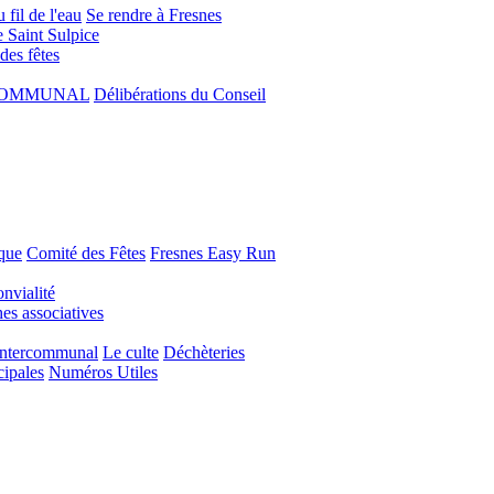
 fil de l'eau
Se rendre à Fresnes
e Saint Sulpice
 des fêtes
COMMUNAL
Délibérations du Conseil
que
Comité des Fêtes
Fresnes Easy Run
nvialité
s associatives
Intercommunal
Le culte
Déchèteries
cipales
Numéros Utiles