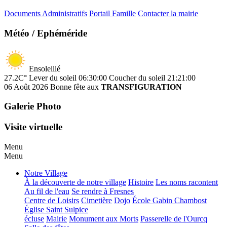
Documents Administratifs
Portail Famille
Contacter la mairie
Météo / Ephéméride
Ensoleillé
27.2C°
Lever du soleil 06:30:00
Coucher du soleil 21:21:00
06 Août 2026
Bonne fête aux
TRANSFIGURATION
Galerie Photo
Visite virtuelle
Menu
Menu
Notre Village
À la découverte de notre village
Histoire
Les noms racontent
Au fil de l'eau
Se rendre à Fresnes
Centre de Loisirs
Cimetière
Dojo
École Gabin Chambost
Église Saint Sulpice
écluse
Mairie
Monument aux Morts
Passerelle de l'Ourcq