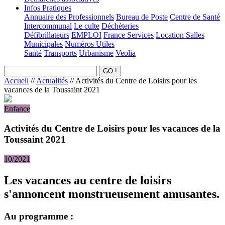
Infos Pratiques
Annuaire des Professionnels
Bureau de Poste
Centre de Santé
Intercommunal
Le culte
Déchèteries
Défibrillateurs
EMPLOI
France Services
Location Salles
Municipales
Numéros Utiles
Santé
Transports
Urbanisme
Veolia
Accueil
//
Actualités
//
Activités du Centre de Loisirs pour les
vacances de la Toussaint 2021
Enfance
Activités du Centre de Loisirs pour les vacances de la
Toussaint 2021
10/2021
Les vacances au centre de loisirs
s'annoncent monstrueusement amusantes.
Au programme :