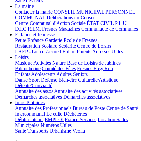
Salle des fêtes
La mairie
Contacter la mairie
CONSEIL MUNICIPAL
PERSONNEL
COMMUNAL
Délibérations du Conseil
Centre Communal d'Action Sociale
ÉTAT CIVIL
P L U
D.I.C.R.I.M.
Fresnes Magazines
Communauté de Communes
Enfance et Jeunesse
Petite Enfance
Garderie
École de Fresnes
Restauration Scolaire
Scolarité
Centre de Loisirs
LAEP - Lieu d'Accueil Enfant Parents
Adresses Utiles
Loisirs
Musique
Activités Nature
Base de Loisirs de Jablines
Bibliothèque
Comité des Fêtes
Fresnes Easy Run
Enfants
Adolescents
Adultes
Seniors
Danse
Sport
Défense
Bien-être
Culturelle/Artistique
Détente/Convialité
Annuaire des assos
Annuaire des activités associatives
Démarches associatives
Démarches associatives
Infos Pratiques
Annuaire des Professionnels
Bureau de Poste
Centre de Santé
Intercommunal
Le culte
Déchèteries
Défibrillateurs
EMPLOI
France Services
Location Salles
Municipales
Numéros Utiles
Santé
Transports
Urbanisme
Veolia