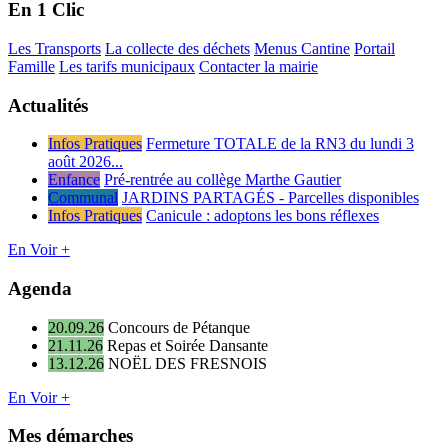
En 1 Clic
Les Transports
La collecte des déchets
Menus Cantine
Portail
Famille
Les tarifs municipaux
Contacter la mairie
Actualités
Infos Pratiques
Fermeture TOTALE de la RN3 du lundi 3
août 2026...
Enfance
Pré-rentrée au collège Marthe Gautier
Communal
JARDINS PARTAGÉS - Parcelles disponibles
Infos Pratiques
Canicule : adoptons les bons réflexes
En Voir +
Agenda
20.09.26
Concours de Pétanque
21.11.26
Repas et Soirée Dansante
13.12.26
NOËL DES FRESNOIS
En Voir +
Mes démarches