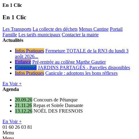
En 1 Clic
En 1 Clic
Les Transports
La collecte des déchets
Menus Cantine
Portail
Famille
Les tarifs municipaux
Contacter la mairie
Actualités
Infos Pratiques
Fermeture TOTALE de la RN3 du lundi 3
août 2026...
Enfance
Pré-rentrée au collège Marthe Gautier
Communal
JARDINS PARTAGÉS - Parcelles disponibles
Infos Pratiques
Canicule : adoptons les bons réflexes
En Voir +
Agenda
20.09.26
Concours de Pétanque
21.11.26
Repas et Soirée Dansante
13.12.26
NOËL DES FRESNOIS
En Voir +
01 60 26 03 81
Menu
Menu