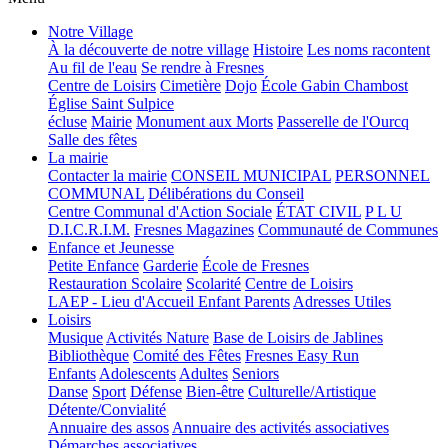
Notre Village
À la découverte de notre village
Histoire
Les noms racontent
Au fil de l'eau
Se rendre à Fresnes
Centre de Loisirs
Cimetière
Dojo
École Gabin Chambost
Église Saint Sulpice
écluse
Mairie
Monument aux Morts
Passerelle de l'Ourcq
Salle des fêtes
La mairie
Contacter la mairie
CONSEIL MUNICIPAL
PERSONNEL
COMMUNAL
Délibérations du Conseil
Centre Communal d'Action Sociale
ÉTAT CIVIL
P L U
D.I.C.R.I.M.
Fresnes Magazines
Communauté de Communes
Enfance et Jeunesse
Petite Enfance
Garderie
École de Fresnes
Restauration Scolaire
Scolarité
Centre de Loisirs
LAEP - Lieu d'Accueil Enfant Parents
Adresses Utiles
Loisirs
Musique
Activités Nature
Base de Loisirs de Jablines
Bibliothèque
Comité des Fêtes
Fresnes Easy Run
Enfants
Adolescents
Adultes
Seniors
Danse
Sport
Défense
Bien-être
Culturelle/Artistique
Détente/Convialité
Annuaire des assos
Annuaire des activités associatives
Démarches associatives