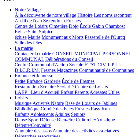
Notre Village
À la découverte de notre village
Histoire
Les noms racontent
Au fil de l'eau
Se rendre à Fresnes
Centre de Loisirs
Cimetière
Dojo
École Gabin Chambost
Église Saint Sulpice
écluse
Mairie
Monument aux Morts
Passerelle de l'Ourcq
Salle des fêtes
La mairie
Contacter la mairie
CONSEIL MUNICIPAL
PERSONNEL
COMMUNAL
Délibérations du Conseil
Centre Communal d'Action Sociale
ÉTAT CIVIL
P L U
D.I.C.R.I.M.
Fresnes Magazines
Communauté de Communes
Enfance et Jeunesse
Petite Enfance
Garderie
École de Fresnes
Restauration Scolaire
Scolarité
Centre de Loisirs
LAEP - Lieu d'Accueil Enfant Parents
Adresses Utiles
Loisirs
Musique
Activités Nature
Base de Loisirs de Jablines
Bibliothèque
Comité des Fêtes
Fresnes Easy Run
Enfants
Adolescents
Adultes
Seniors
Danse
Sport
Défense
Bien-être
Culturelle/Artistique
Détente/Convialité
Annuaire des assos
Annuaire des activités associatives
Démarches associatives