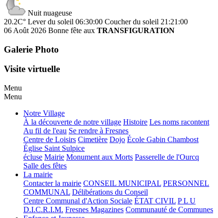
Nuit nuageuse
20.2C°
Lever du soleil 06:30:00
Coucher du soleil 21:21:00
06 Août 2026
Bonne fête aux
TRANSFIGURATION
Galerie Photo
Visite virtuelle
Menu
Menu
Notre Village
À la découverte de notre village
Histoire
Les noms racontent
Au fil de l'eau
Se rendre à Fresnes
Centre de Loisirs
Cimetière
Dojo
École Gabin Chambost
Église Saint Sulpice
écluse
Mairie
Monument aux Morts
Passerelle de l'Ourcq
Salle des fêtes
La mairie
Contacter la mairie
CONSEIL MUNICIPAL
PERSONNEL
COMMUNAL
Délibérations du Conseil
Centre Communal d'Action Sociale
ÉTAT CIVIL
P L U
D.I.C.R.I.M.
Fresnes Magazines
Communauté de Communes