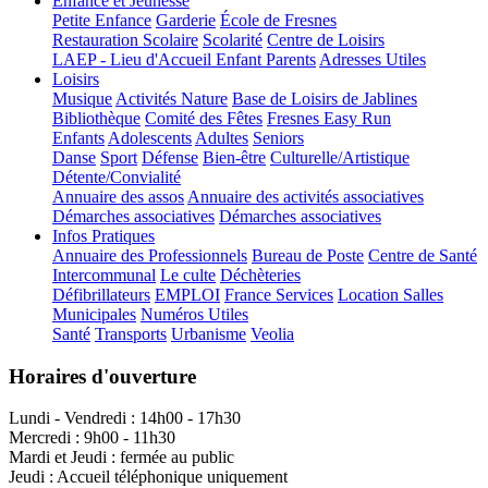
Enfance et Jeunesse
Petite Enfance
Garderie
École de Fresnes
Restauration Scolaire
Scolarité
Centre de Loisirs
LAEP - Lieu d'Accueil Enfant Parents
Adresses Utiles
Loisirs
Musique
Activités Nature
Base de Loisirs de Jablines
Bibliothèque
Comité des Fêtes
Fresnes Easy Run
Enfants
Adolescents
Adultes
Seniors
Danse
Sport
Défense
Bien-être
Culturelle/Artistique
Détente/Convialité
Annuaire des assos
Annuaire des activités associatives
Démarches associatives
Démarches associatives
Infos Pratiques
Annuaire des Professionnels
Bureau de Poste
Centre de Santé
Intercommunal
Le culte
Déchèteries
Défibrillateurs
EMPLOI
France Services
Location Salles
Municipales
Numéros Utiles
Santé
Transports
Urbanisme
Veolia
Horaires d'ouverture
Lundi - Vendredi : 14h00 - 17h30
Mercredi : 9h00 - 11h30
Mardi et Jeudi : fermée au public
Jeudi : Accueil téléphonique uniquement