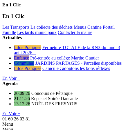
En 1 Clic
En 1 Clic
Les Transports
La collecte des déchets
Menus Cantine
Portail
Famille
Les tarifs municipaux
Contacter la mairie
Actualités
Infos Pratiques
Fermeture TOTALE de la RN3 du lundi 3
août 2026...
Enfance
Pré-rentrée au collège Marthe Gautier
Communal
JARDINS PARTAGÉS - Parcelles disponibles
Infos Pratiques
Canicule : adoptons les bons réflexes
En Voir +
Agenda
20.09.26
Concours de Pétanque
21.11.26
Repas et Soirée Dansante
13.12.26
NOËL DES FRESNOIS
En Voir +
01 60 26 03 81
Menu
Menu