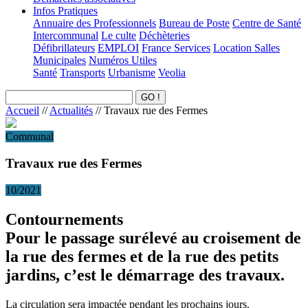
Infos Pratiques
Annuaire des Professionnels
Bureau de Poste
Centre de Santé
Intercommunal
Le culte
Déchèteries
Défibrillateurs
EMPLOI
France Services
Location Salles
Municipales
Numéros Utiles
Santé
Transports
Urbanisme
Veolia
Accueil
//
Actualités
//
Travaux rue des Fermes
Communal
Travaux rue des Fermes
10/2021
Contournements
Pour le passage surélevé au croisement de
la rue des fermes et de la rue des petits
jardins, c’est le démarrage des travaux.
La circulation sera impactée pendant les prochains jours.