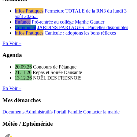
Infos Pratiques
Fermeture TOTALE de la RN3 du lundi 3
août 2026...
Enfance
Pré-rentrée au collège Marthe Gautier
Communal
JARDINS PARTAGÉS - Parcelles disponibles
Infos Pratiques
Canicule : adoptons les bons réflexes
En Voir +
Agenda
20.09.26
Concours de Pétanque
21.11.26
Repas et Soirée Dansante
13.12.26
NOËL DES FRESNOIS
En Voir +
Mes démarches
Documents Administratifs
Portail Famille
Contacter la mairie
Météo / Ephéméride