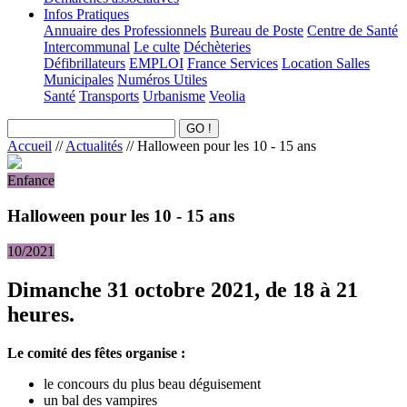
Infos Pratiques
Annuaire des Professionnels
Bureau de Poste
Centre de Santé
Intercommunal
Le culte
Déchèteries
Défibrillateurs
EMPLOI
France Services
Location Salles
Municipales
Numéros Utiles
Santé
Transports
Urbanisme
Veolia
Accueil
//
Actualités
//
Halloween pour les 10 - 15 ans
Enfance
Halloween pour les 10 - 15 ans
10/2021
Dimanche 31 octobre 2021, de 18 à 21
heures.
Le comité des fêtes organise :
le concours du plus beau déguisement
un bal des vampires