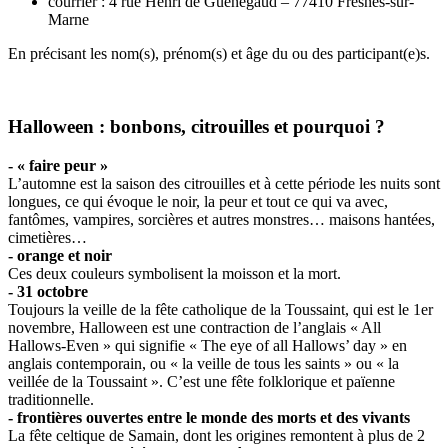
courrier : 4 rue Henri de Guénégaud – 77410 Fresnes-sur-
Marne
En précisant les nom(s), prénom(s) et âge du ou des participant(e)s.
Halloween : bonbons, citrouilles et pourquoi ?
- « faire peur »
L’automne est la saison des citrouilles et à cette période les nuits sont
longues, ce qui évoque le noir, la peur et tout ce qui va avec,
fantômes, vampires, sorcières et autres monstres… maisons hantées,
cimetières…
- orange et noir
Ces deux couleurs symbolisent la moisson et la mort.
- 31 octobre
Toujours la veille de la fête catholique de la Toussaint, qui est le 1er
novembre, Halloween est une contraction de l’anglais « All
Hallows-Even » qui signifie « The eye of all Hallows’ day » en
anglais contemporain, ou « la veille de tous les saints » ou « la
veillée de la Toussaint ». C’est une fête folklorique et païenne
traditionnelle.
- frontières ouvertes entre le monde des morts et des vivants
La fête celtique de Samain, dont les origines remontent à plus de 2