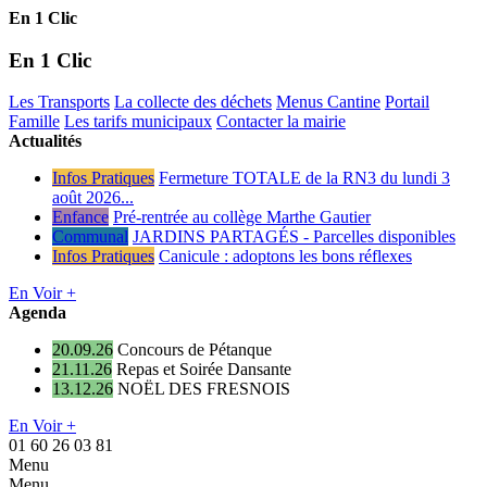
En 1 Clic
En 1 Clic
Les Transports
La collecte des déchets
Menus Cantine
Portail
Famille
Les tarifs municipaux
Contacter la mairie
Actualités
Infos Pratiques
Fermeture TOTALE de la RN3 du lundi 3
août 2026...
Enfance
Pré-rentrée au collège Marthe Gautier
Communal
JARDINS PARTAGÉS - Parcelles disponibles
Infos Pratiques
Canicule : adoptons les bons réflexes
En Voir +
Agenda
20.09.26
Concours de Pétanque
21.11.26
Repas et Soirée Dansante
13.12.26
NOËL DES FRESNOIS
En Voir +
01 60 26 03 81
Menu
Menu