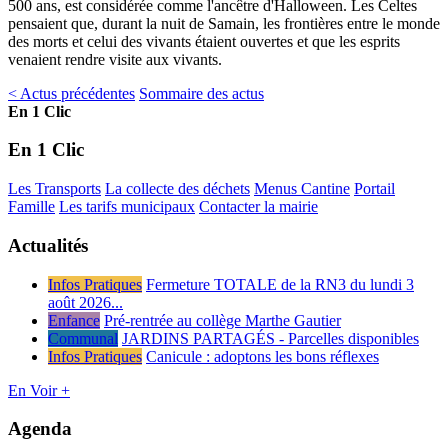
500 ans, est considérée comme l'ancêtre d'Halloween. Les Celtes
pensaient que, durant la nuit de Samain, les frontières entre le monde
des morts et celui des vivants étaient ouvertes et que les esprits
venaient rendre visite aux vivants.
< Actus précédentes
Sommaire des actus
En 1 Clic
En 1 Clic
Les Transports
La collecte des déchets
Menus Cantine
Portail
Famille
Les tarifs municipaux
Contacter la mairie
Actualités
Infos Pratiques
Fermeture TOTALE de la RN3 du lundi 3
août 2026...
Enfance
Pré-rentrée au collège Marthe Gautier
Communal
JARDINS PARTAGÉS - Parcelles disponibles
Infos Pratiques
Canicule : adoptons les bons réflexes
En Voir +
Agenda