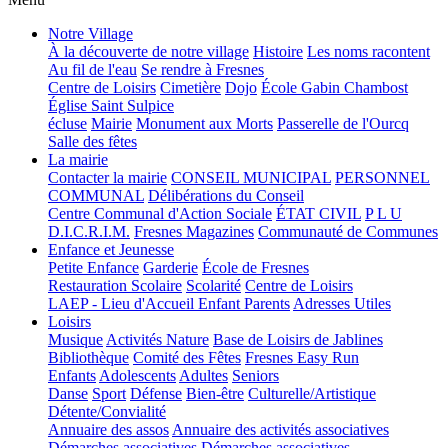
Notre Village
À la découverte de notre village
Histoire
Les noms racontent
Au fil de l'eau
Se rendre à Fresnes
Centre de Loisirs
Cimetière
Dojo
École Gabin Chambost
Église Saint Sulpice
écluse
Mairie
Monument aux Morts
Passerelle de l'Ourcq
Salle des fêtes
La mairie
Contacter la mairie
CONSEIL MUNICIPAL
PERSONNEL
COMMUNAL
Délibérations du Conseil
Centre Communal d'Action Sociale
ÉTAT CIVIL
P L U
D.I.C.R.I.M.
Fresnes Magazines
Communauté de Communes
Enfance et Jeunesse
Petite Enfance
Garderie
École de Fresnes
Restauration Scolaire
Scolarité
Centre de Loisirs
LAEP - Lieu d'Accueil Enfant Parents
Adresses Utiles
Loisirs
Musique
Activités Nature
Base de Loisirs de Jablines
Bibliothèque
Comité des Fêtes
Fresnes Easy Run
Enfants
Adolescents
Adultes
Seniors
Danse
Sport
Défense
Bien-être
Culturelle/Artistique
Détente/Convialité
Annuaire des assos
Annuaire des activités associatives
Démarches associatives
Démarches associatives