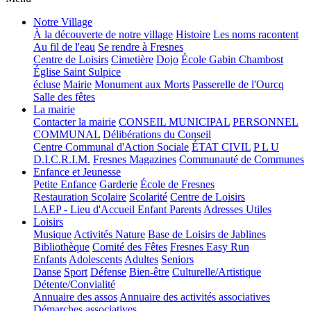
Notre Village
À la découverte de notre village
Histoire
Les noms racontent
Au fil de l'eau
Se rendre à Fresnes
Centre de Loisirs
Cimetière
Dojo
École Gabin Chambost
Église Saint Sulpice
écluse
Mairie
Monument aux Morts
Passerelle de l'Ourcq
Salle des fêtes
La mairie
Contacter la mairie
CONSEIL MUNICIPAL
PERSONNEL
COMMUNAL
Délibérations du Conseil
Centre Communal d'Action Sociale
ÉTAT CIVIL
P L U
D.I.C.R.I.M.
Fresnes Magazines
Communauté de Communes
Enfance et Jeunesse
Petite Enfance
Garderie
École de Fresnes
Restauration Scolaire
Scolarité
Centre de Loisirs
LAEP - Lieu d'Accueil Enfant Parents
Adresses Utiles
Loisirs
Musique
Activités Nature
Base de Loisirs de Jablines
Bibliothèque
Comité des Fêtes
Fresnes Easy Run
Enfants
Adolescents
Adultes
Seniors
Danse
Sport
Défense
Bien-être
Culturelle/Artistique
Détente/Convialité
Annuaire des assos
Annuaire des activités associatives
Démarches associatives