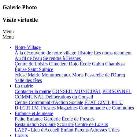
Galerie Photo
Visite virtuelle
Menu
Menu
Notre Village
À la découverte de notre village
Histoire
Les noms racontent
Au fil de l'eau
Se rendre à Fresnes
Centre de Loisirs
Cimetière
Dojo
École Gabin Chambost
Église Saint Sulpice
écluse
Mairie
Monument aux Morts
Passerelle de l'Ourcq
Salle des fêtes
La mairie
Contacter la mairie
CONSEIL MUNICIPAL
PERSONNEL
COMMUNAL
Délibérations du Conseil
Centre Communal d'Action Sociale
ÉTAT CIVIL
P L U
D.I.C.R.I.M.
Fresnes Magazines
Communauté de Communes
Enfance et Jeunesse
Petite Enfance
Garderie
École de Fresnes
Restauration Scolaire
Scolarité
Centre de Loisirs
LAEP - Lieu d'Accueil Enfant Parents
Adresses Utiles
Loisirs