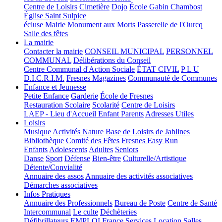
Centre de Loisirs
Cimetière
Dojo
École Gabin Chambost
Église Saint Sulpice
écluse
Mairie
Monument aux Morts
Passerelle de l'Ourcq
Salle des fêtes
La mairie
Contacter la mairie
CONSEIL MUNICIPAL
PERSONNEL
COMMUNAL
Délibérations du Conseil
Centre Communal d'Action Sociale
ÉTAT CIVIL
P L U
D.I.C.R.I.M.
Fresnes Magazines
Communauté de Communes
Enfance et Jeunesse
Petite Enfance
Garderie
École de Fresnes
Restauration Scolaire
Scolarité
Centre de Loisirs
LAEP - Lieu d'Accueil Enfant Parents
Adresses Utiles
Loisirs
Musique
Activités Nature
Base de Loisirs de Jablines
Bibliothèque
Comité des Fêtes
Fresnes Easy Run
Enfants
Adolescents
Adultes
Seniors
Danse
Sport
Défense
Bien-être
Culturelle/Artistique
Détente/Convialité
Annuaire des assos
Annuaire des activités associatives
Démarches associatives
Infos Pratiques
Annuaire des Professionnels
Bureau de Poste
Centre de Santé
Intercommunal
Le culte
Déchèteries
Défibrillateurs
EMPLOI
France Services
Location Salles