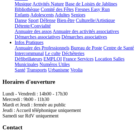
Musique
Activités Nature
Base de Loisirs de Jablines
Bibliothèque
Comité des Fêtes
Fresnes Easy Run
Enfants
Adolescents
Adultes
Seniors
Danse
Sport
Défense
Bien-être
Culturelle/Artistique
Détente/Convialité
Annuaire des assos
Annuaire des activités associatives
Démarches associatives
Démarches associatives
Infos Pratiques
Annuaire des Professionnels
Bureau de Poste
Centre de Santé
Intercommunal
Le culte
Déchèteries
Défibrillateurs
EMPLOI
France Services
Location Salles
Municipales
Numéros Utiles
Santé
Transports
Urbanisme
Veolia
Horaires d'ouverture
Lundi - Vendredi : 14h00 - 17h30
Mercredi : 9h00 - 11h30
Mardi et Jeudi : fermée au public
Jeudi : Accueil téléphonique uniquement
Samedi sur RdV uniquement
Contact