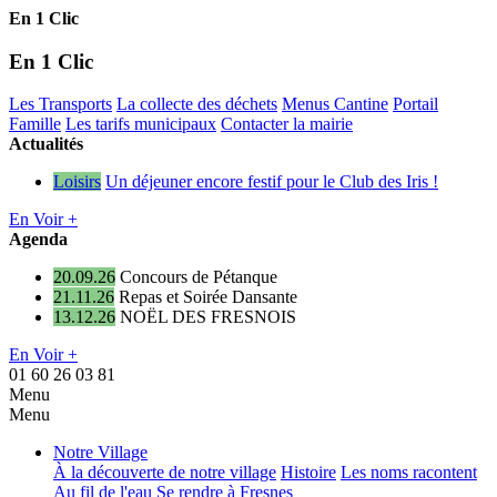
En 1 Clic
En 1 Clic
Les Transports
La collecte des déchets
Menus Cantine
Portail
Famille
Les tarifs municipaux
Contacter la mairie
Actualités
Loisirs
Un déjeuner encore festif pour le Club des Iris !
En Voir +
Agenda
20.09.26
Concours de Pétanque
21.11.26
Repas et Soirée Dansante
13.12.26
NOËL DES FRESNOIS
En Voir +
01 60 26 03 81
Menu
Menu
Notre Village
À la découverte de notre village
Histoire
Les noms racontent
Au fil de l'eau
Se rendre à Fresnes